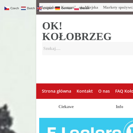
Lotnisko
Komunikacja Miejska
Markety spożywc
Czech
Dutch
English
German
Polish
OK!
KOŁOBRZEG
Strona główna
Kontakt
O nas
FAQ Koł
Ciekawe
Info