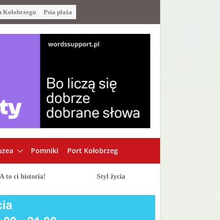
u Kołobrzegu
Psia plaża
zea
Pomniki
Port Kołobrzeg
A to ci historia!
Styl życia