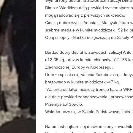
Wymarzony debiut na zawodach zaliczył Dima P
Dima z Władkiem dają przykład systematycznośc
mogą radować się z pierwszych sukcesów.
Cieszą dobre wyniki Anastazji Matsyuk, która w
srebrne medale w kumite młodziczek +52 kg or
Obaj chłopcy i Nastka uczęszczają do Szkoły
Bardzo dobry debiut w zawodach zaliczył Anto
u12-35 kg, oraz w kumite chłopców u12 -35 kg 
Zjednoczonej Europy w Kołobrzegu.
Dobrze spisała się Valeriia Yakubovska, zdob
brązowego w kumite młodziczek -47 kg.
-Walerka od kilku miesięcy trenuje karate WKF
ale daje przykład zaangażowania i pracowitości
Przemysław Spadło.
Walerka uczy się w Szkole Podstawowej imien
Natomiast najbardziej doświadczony zawodnik