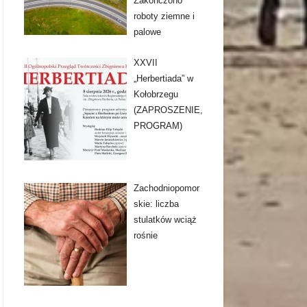
Zakończono
roboty ziemne i
palowe
XXVII
„Herbertiada” w
Kołobrzegu
(ZAPROSZENIE,
PROGRAM)
Zachodniopomor
skie: liczba
stulatków wciąż
rośnie