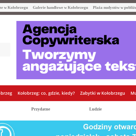
ze w Kołobrzegu
Galerie handlowe w Kołobrzegu
Plaża nudystów w pobliż
obrzeg
Kołobrzeg: co, gdzie, kiedy?
Zabytki w Kołobrzegu
Mu
Przydatne
Ludzie