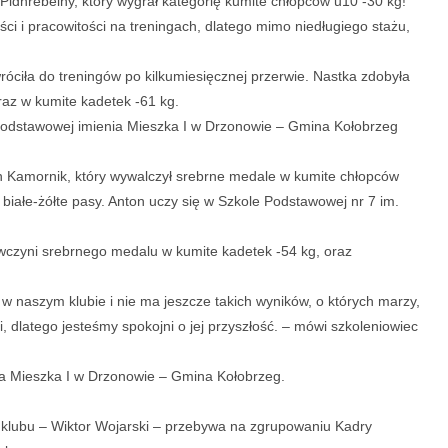
idhrebelny, który wygrał kategorię kumite chłopców u10 -30 kg!
i i pracowitości na treningach, dlatego mimo niedługiego stażu,
róciła do treningów po kilkumiesięcznej przerwie. Nastka zdobyła
az w kumite kadetek -61 kg.
 Podstawowej imienia Mieszka I w Drzonowie – Gmina Kołobrzeg
n Kamornik, który wywalczył srebrne medale w kumite chłopców
białe-żółte pasy. Anton uczy się w Szkole Podstawowej nr 7 im.
ywczyni srebrnego medalu w kumite kadetek -54 kg, oraz
 w naszym klubie i nie ma jeszcze takich wyników, o których marzy,
, dlatego jesteśmy spokojni o jej przyszłość. – mówi szkoleniowiec
ia Mieszka I w Drzonowie – Gmina Kołobrzeg.
 klubu – Wiktor Wojarski – przebywa na zgrupowaniu Kadry