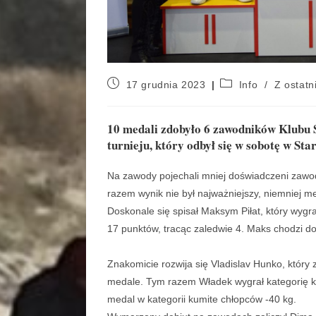
17 grudnia 2023
Info
/
Z ostatni
10 medali zdobyło 6 zawodników Klub
turnieju, który odbył się w sobotę w St
Na zawody pojechali mniej doświadczeni zawod
razem wynik nie był najważniejszy, niemniej me
Doskonale się spisał Maksym Piłat, który wygr
17 punktów, tracąc zaledwie 4. Maks chodzi d
Znakomicie rozwija się Vladislav Hunko, który
medale. Tym razem Władek wygrał kategorię ku
medal w kategorii kumite chłopców -40 kg.