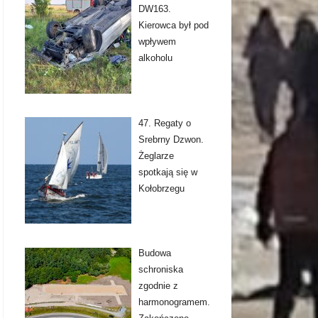
DW163.
Kierowca był pod
wpływem
alkoholu
47. Regaty o
Srebrny Dzwon.
Żeglarze
spotkają się w
Kołobrzegu
Budowa
schroniska
zgodnie z
harmonogramem.