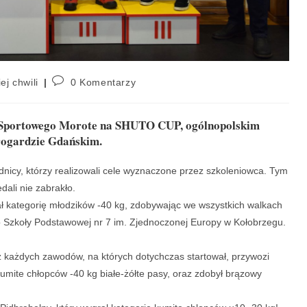
ej chwili
0 Komentarzy
u Sportowego Morote na SHUTO CUP, ogólnopolskim
arogardzie Gdańskim.
nicy, którzy realizowali cele wyznaczone przez szkoleniowca. Tym
dali nie zabrakło.
ał kategorię młodzików -40 kg, zdobywając we wszystkich walkach
o Szkoły Podstawowej nr 7 im. Zjednoczonej Europy w Kołobrzegu.
 z każdych zawodów, na których dotychczas startował, przywozi
mite chłopców -40 kg białe-żółte pasy, oraz zdobył brązowy