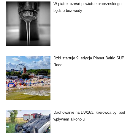
W piątek część powiatu kołobrzeskiego
będzie bez wody
Dziś startuje 9. edycja Planet Baltic SUP
Race
Dachowanie na DW163. Kierowca był pod
wpływem alkoholu