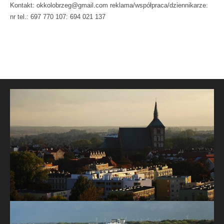
Kontakt: okkolobrzeg@gmail.com reklama/współpraca/dziennikarze:
nr tel.: 697 770 107: 694 021 137