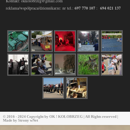
Kontakt: okkolobrzeg@gmail.com
697 770 107
694 021 137
reklama/współpraca/dziennikarze: nr tel.:
:
© 2016 - 2024 Copyright by
OK ! KOŁOBRZEG
| All Rights reserved |
Made by
Strony wNet