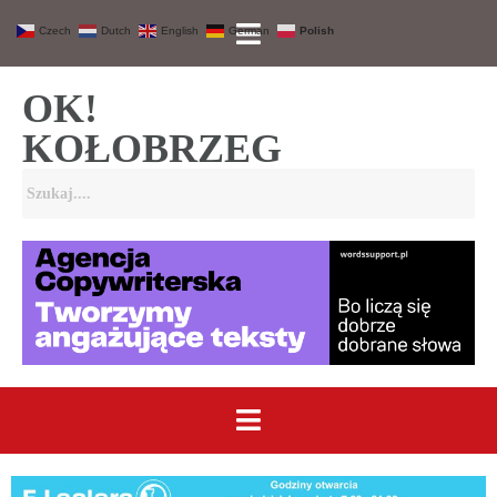
Czech
Dutch
English
German
Polish
OK!
KOŁOBRZEG