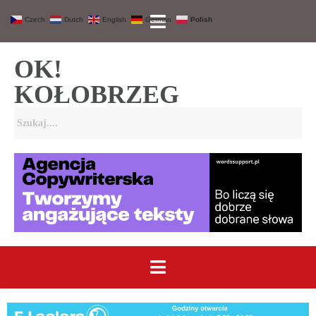
Czech
Dutch
English
German
Polish
OK!
KOŁOBRZEG