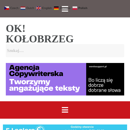
Czech
Dutch
English
German
Polish
OK!
KOŁOBRZEG