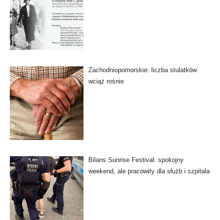
Zachodniopomorskie: liczba stulatków
wciąż rośnie
Bilans Sunrise Festival: spokojny
weekend, ale pracowity dla służb i szpitala