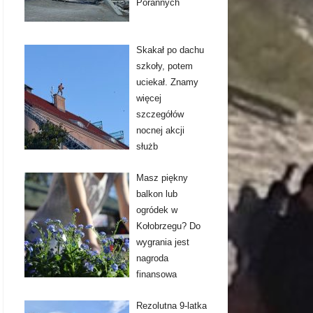
Porannych
Skakał po dachu
szkoły, potem
uciekał. Znamy
więcej
szczegółów
nocnej akcji
służb
Masz piękny
balkon lub
ogródek w
Kołobrzegu? Do
wygrania jest
nagroda
finansowa
Rezolutna 9-latka