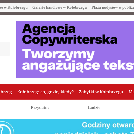
ze w Kołobrzegu
Galerie handlowe w Kołobrzegu
Plaża nudystów w pobliż
obrzeg
Kołobrzeg: co, gdzie, kiedy?
Zabytki w Kołobrzegu
Mu
Przydatne
Ludzie