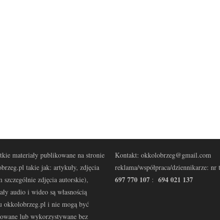
kie materiały publikowane na stronie
Kontakt: okkolobrzeg@gmail.com
brzeg.pl takie jak: artykuły, zdjęcia
reklama/współpraca/dziennikarze: nr t
697 770 107
694 021 137
 szczególnie zdjęcia autorskie),
:
ały audio i wideo są własnością
u okkolobrzeg.pl i nie mogą być
kowane lub wykorzystywane bez