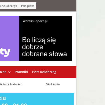
u Kołobrzegu
Psia plaża
zea
Pomniki
Port Kołobrzeg
A to ci historia!
Styl życia