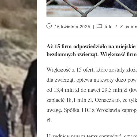
16 kwietnia 2025
Info
/
Z ostatn
Aż 15 firm odpowiedziało na miejskie
bezdomnych zwierząt. Większość firm j
Większość z 15 ofert, które zostały zło
dla zwierząt, opiewa na kwoty dużo powy
od 13,4 mln zł do nawet 29,5 mln zł (k
zapłacić 18,1 mln zł. Oznacza to, że tyl
uwagę. Spółka T1C z Wrocławia zapropon
zł.
Urzędnicy muszą teraz sprawdzić, czy of