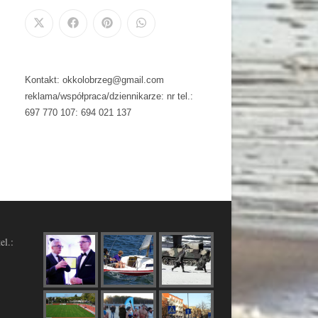
Kontakt: okkolobrzeg@gmail.com
reklama/współpraca/dziennikarze: nr tel.:
697 770 107: 694 021 137
el.: