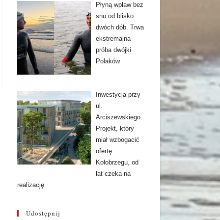
Płyną wpław bez
snu od blisko
dwóch dób. Trwa
ekstremalna
próba dwójki
Polaków
Inwestycja przy
ul.
Arciszewskiego.
Projekt, który
miał wzbogacić
ofertę
Kołobrzegu, od
lat czeka na
realizację
Udostępnij