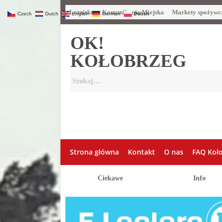
Lotnisko
Komunikacja Miejska
Markety spożywc
Czech
Dutch
English
German
Polish
OK!
KOŁOBRZEG
Strona główna
Kontakt
O nas
FAQ Koł
Ciekawe
Info