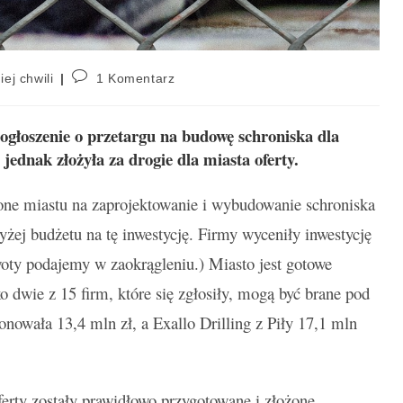
iej chwili
1 Komentarz
 ogłoszenie o przetargu na budowę schroniska dla
ednak złożyła za drogie dla miasta oferty.
żone miastu na zaprojektowanie i wybudowanie schroniska
żej budżetu na tę inwestycję. Firmy wyceniły inwestycję
woty podajemy w zaokrągleniu.) Miasto jest gotowe
ko dwie z 15 firm, które się zgłosiły, mogą być brane pod
owała 13,4 mln zł, a Exallo Drilling z Piły 17,1 mln
erty zostały prawidłowo przygotowane i złożone.