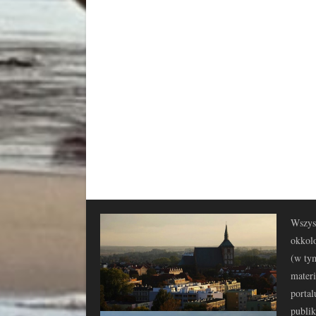
Wszyst
okkolo
(w tym
materi
portal
publi