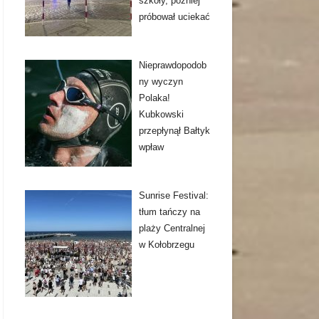
szkoły, później
próbował uciekać
Nieprawdopodob
ny wyczyn
Polaka!
Kubkowski
przepłynął Bałtyk
wpław
Sunrise Festival:
tłum tańczy na
plaży Centralnej
w Kołobrzegu