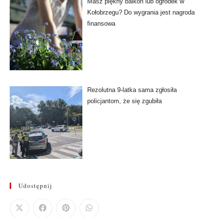
Masz piękny balkon lub ogródek w
Kołobrzegu? Do wygrania jest nagroda
finansowa
Rezolutna 9-latka sama zgłosiła
policjantom, że się zgubiła
Udostępnij