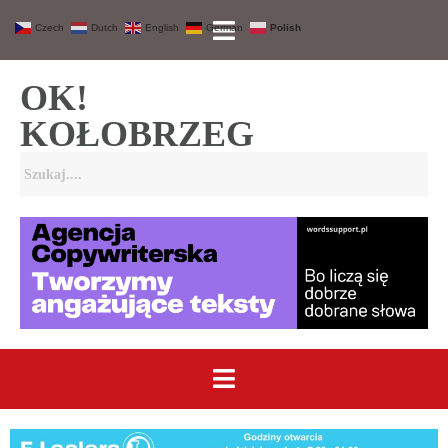
Czech
Dutch
English
German
Polish
OK!
KOŁOBRZEG