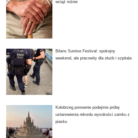
wciąż rośnie
Bilans Sunrise Festival: spokojny
weekend, ale pracowity dla służb i szpitala
Kołobrzeg ponownie podejmie próbę
ustanowienia rekordu wysokości zamku z
piasku