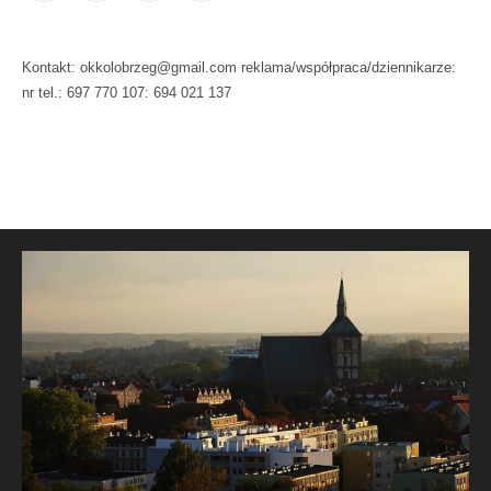
Kontakt: okkolobrzeg@gmail.com reklama/współpraca/dziennikarze:
nr tel.: 697 770 107: 694 021 137