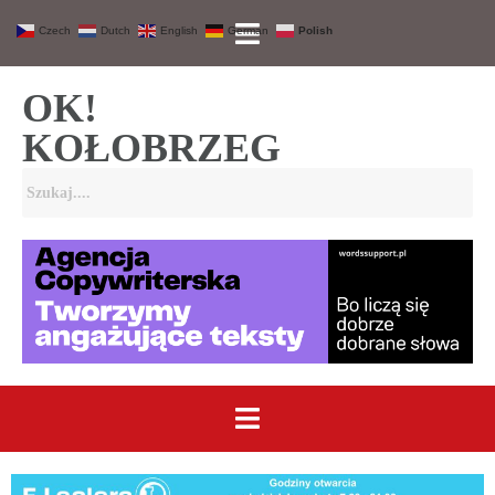
Czech
Dutch
English
German
Polish
OK!
KOŁOBRZEG