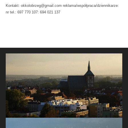
Kontakt: okkolobrzeg@gmail.com reklama/współpraca/dziennikarze:
nr tel.: 697 770 107: 694 021 137