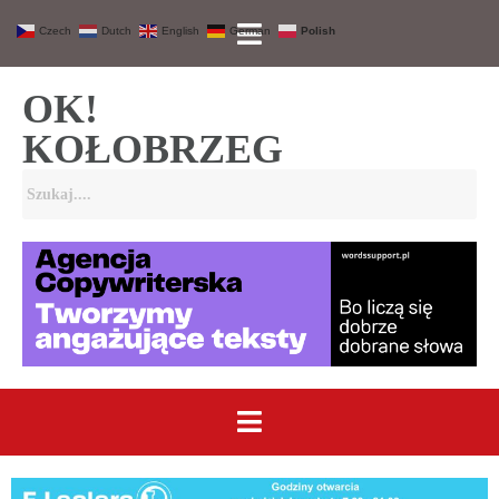
Czech
Dutch
English
German
Polish
OK!
KOŁOBRZEG