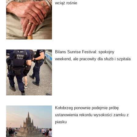
wciąż rośnie
Bilans Sunrise Festival: spokojny
weekend, ale pracowity dla służb i szpitala
Kołobrzeg ponownie podejmie próbę
ustanowienia rekordu wysokości zamku z
piasku