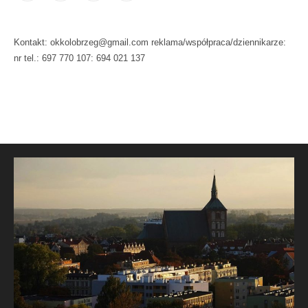
Kontakt: okkolobrzeg@gmail.com reklama/współpraca/dziennikarze:
nr tel.: 697 770 107: 694 021 137