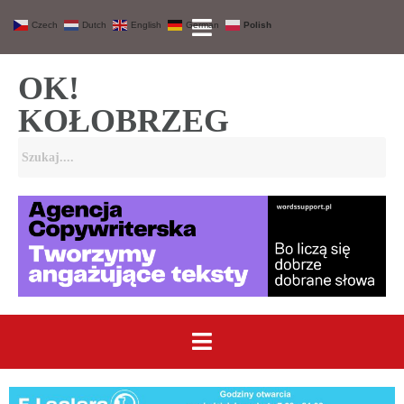
Czech
Dutch
English
German
Polish
OK!
KOŁOBRZEG