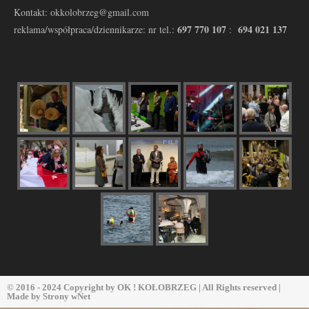
Kontakt: okkolobrzeg@gmail.com
697 770 107
694 021 137
reklama/współpraca/dziennikarze: nr tel.:
:
© 2016 - 2024 Copyright by
OK ! KOŁOBRZEG
| All Rights reserved |
Made by
Strony wNet