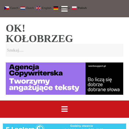
Czech
Dutch
English
German
Polish
OK!
KOŁOBRZEG