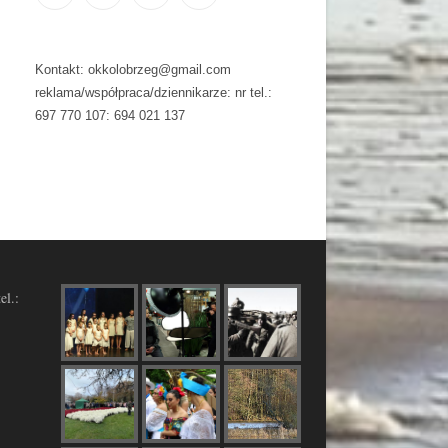
Kontakt: okkolobrzeg@gmail.com
reklama/współpraca/dziennikarze: nr tel.:
697 770 107: 694 021 137
el.: