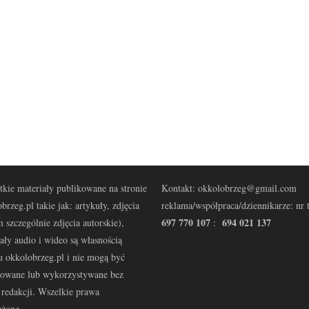
kie materiały publikowane na stronie
Kontakt: okkolobrzeg@gmail.com
brzeg.pl takie jak: artykuły, zdjęcia
reklama/współpraca/dziennikarze: nr t
697 770 107
694 021 137
 szczególnie zdjęcia autorskie),
:
ały audio i wideo są własnością
u okkolobrzeg.pl i nie mogą być
kowane lub wykorzystywane bez
redakcji. Wszelkie prawa
eżone.