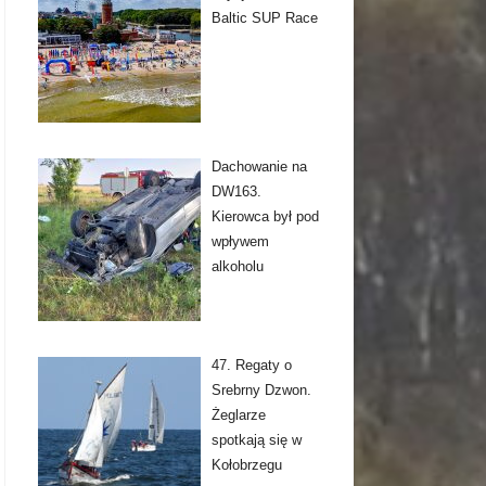
Baltic SUP Race
Dachowanie na
DW163.
Kierowca był pod
wpływem
alkoholu
47. Regaty o
Srebrny Dzwon.
Żeglarze
spotkają się w
Kołobrzegu