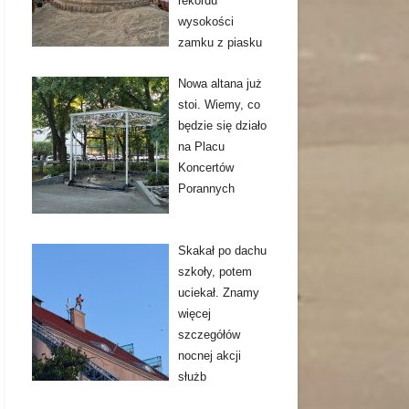
rekordu
wysokości
zamku z piasku
Nowa altana już
stoi. Wiemy, co
będzie się działo
na Placu
Koncertów
Porannych
Skakał po dachu
szkoły, potem
uciekał. Znamy
więcej
szczegółów
nocnej akcji
służb