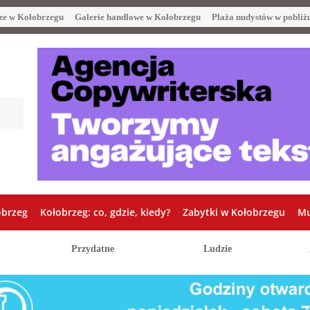
ze w Kołobrzegu
Galerie handlowe w Kołobrzegu
Plaża nudystów w pobliż
obrzeg
Kołobrzeg: co, gdzie, kiedy?
Zabytki w Kołobrzegu
Mu
Przydatne
Ludzie