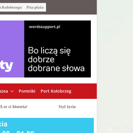
u Kołobrzegu
Psia plaża
zea
Pomniki
Port Kołobrzeg
A to ci historia!
Styl życia