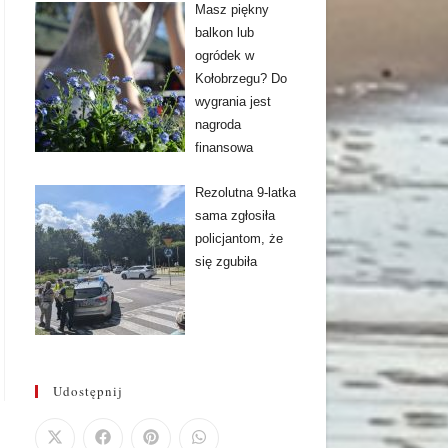
Masz piękny
balkon lub
ogródek w
Kołobrzegu? Do
wygrania jest
nagroda
finansowa
Rezolutna 9-latka
sama zgłosiła
policjantom, że
się zgubiła
Udostępnij