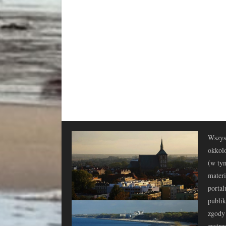
Wszyst
okkolo
(w tym
materi
portal
publi
zgody 
zastrz