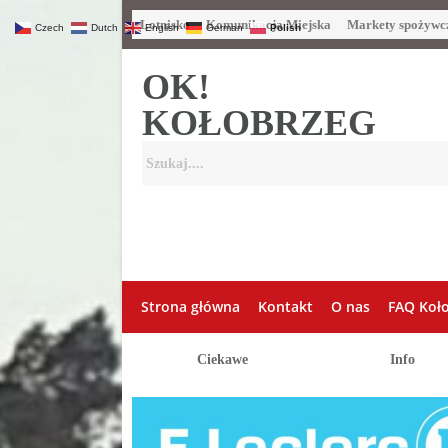
Lotnisko
Komunikacja Miejska
Markety spożywc
Czech
Dutch
English
German
Polish
OK!
KOŁOBRZEG
Strona główna
Kontakt
O nas
FAQ Koł
Ciekawe
Info