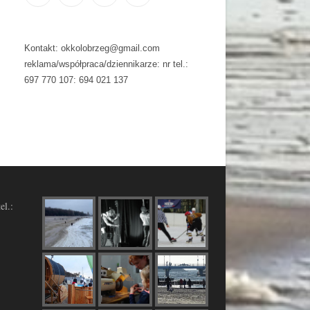
Kontakt: okkolobrzeg@gmail.com
reklama/współpraca/dziennikarze: nr tel.:
697 770 107: 694 021 137
el.: