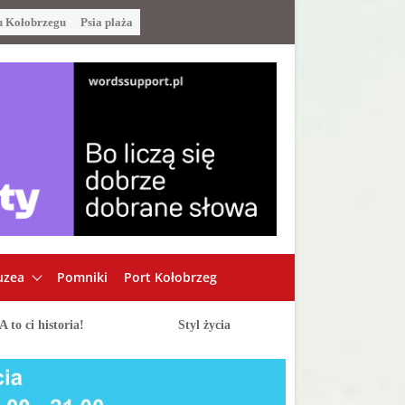
u Kołobrzegu
Psia plaża
zea
Pomniki
Port Kołobrzeg
A to ci historia!
Styl życia