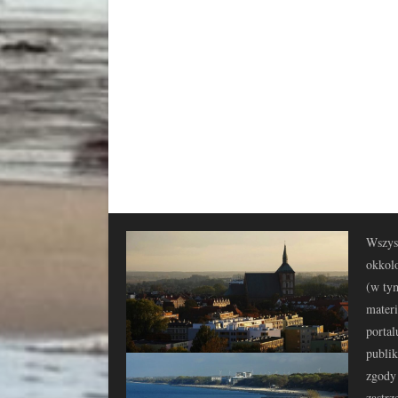
Wszyst
okkolo
(w tym
materi
portal
publi
zgody 
zastrz