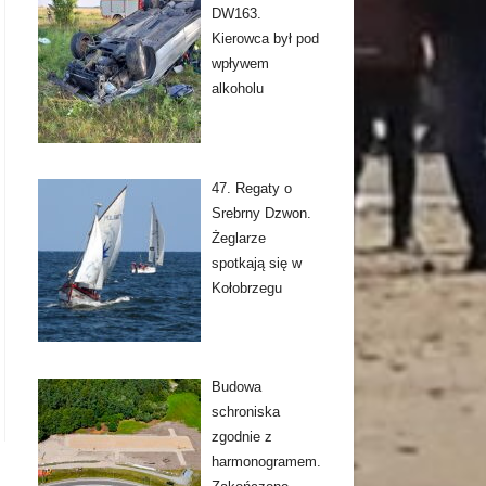
DW163.
Kierowca był pod
wpływem
alkoholu
47. Regaty o
Srebrny Dzwon.
Żeglarze
spotkają się w
Kołobrzegu
Budowa
schroniska
zgodnie z
harmonogramem.