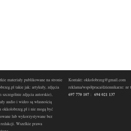
kie materiały publikowane na stronie
Kontakt: okkolobrzeg@gmail.com
brzeg.pl takie jak: artykuły, zdjęcia
reklama/współpraca/dziennikarze: nr t
697 770 107
694 021 137
 szczególnie zdjęcia autorskie),
:
ały audio i wideo są własnością
u okkolobrzeg.pl i nie mogą być
kowane lub wykorzystywane bez
redakcji. Wszelkie prawa
eżone.