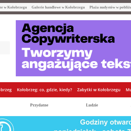
ze w Kołobrzegu
Galerie handlowe w Kołobrzegu
Plaża nudystów w pobliż
obrzeg
Kołobrzeg: co, gdzie, kiedy?
Zabytki w Kołobrzegu
Mu
Przydatne
Ludzie