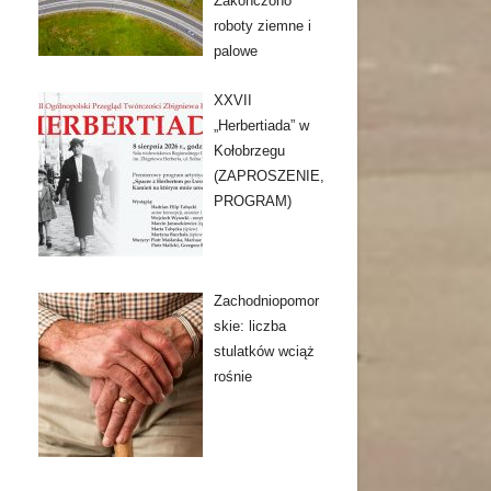
Zakończono
roboty ziemne i
palowe
XXVII
„Herbertiada” w
Kołobrzegu
(ZAPROSZENIE,
PROGRAM)
Zachodniopomor
skie: liczba
stulatków wciąż
rośnie