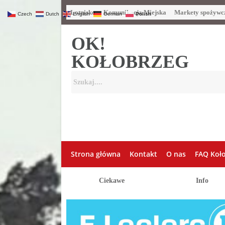
Lotnisko
Komunikacja Miejska
Markety spożywc
Czech
Dutch
English
German
Polish
OK!
KOŁOBRZEG
Strona główna
Kontakt
O nas
FAQ Koł
Ciekawe
Info