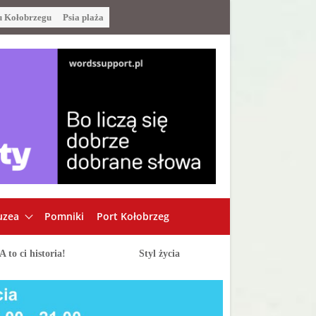
u Kołobrzegu
Psia plaża
zea
Pomniki
Port Kołobrzeg
A to ci historia!
Styl życia