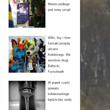
Miasto podlega
pod nowy urząd
Wilki, lisy i inne
futrzaki przejdą
ulicami
Kołobrzegu. We
wrześniu drugi
Bałtycki
Fursuitwalk
W piątek część
powiatu
kołobrzeskiego
będzie bez wody