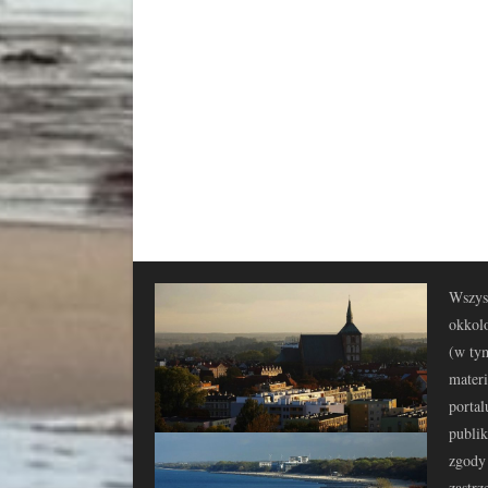
Wszyst
okkolo
(w tym
materi
portal
publi
zgody 
zastrz