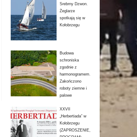
Srebrny Dzwon.
Żeglarze
spotkają się w
Kołobrzegu
Budowa
schroniska
zgodnie z
harmonogramem.
Zakończono
roboty ziemne i
palowe
XXVII
„Herbertiada” w
Kołobrzegu
(ZAPROSZENIE,