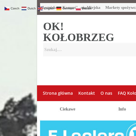
Lotnisko
Komunikacja Miejska
Markety spożywc
Czech
Dutch
English
German
Polish
OK!
KOŁOBRZEG
Strona główna
Kontakt
O nas
FAQ Koł
Ciekawe
Info