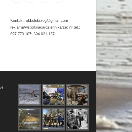
Kontakt: okkolobrzeg@gmail.com
reklama/współpraca/dziennikarze: nr tel.:
697 770 107: 694 021 137
el.: