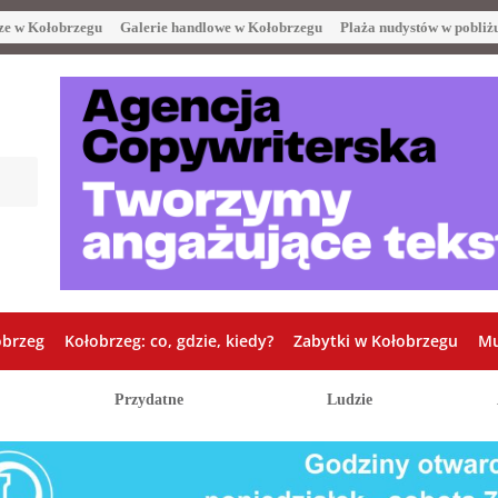
ze w Kołobrzegu
Galerie handlowe w Kołobrzegu
Plaża nudystów w pobliż
obrzeg
Kołobrzeg: co, gdzie, kiedy?
Zabytki w Kołobrzegu
Mu
Przydatne
Ludzie