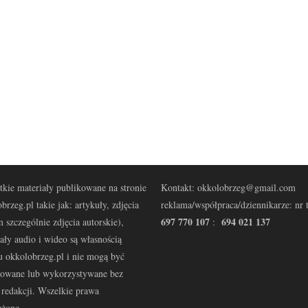
kie materiały publikowane na stronie
Kontakt: okkolobrzeg@gmail.com
brzeg.pl takie jak: artykuły, zdjęcia
reklama/współpraca/dziennikarze: nr t
697 770 107
694 021 137
 szczególnie zdjęcia autorskie),
:
ały audio i wideo są własnością
u okkolobrzeg.pl i nie mogą być
kowane lub wykorzystywane bez
redakcji. Wszelkie prawa
eżone.