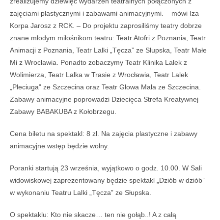
zrealizujemy dziewięć wydarzeń teatralnych połączonych z
zajęciami plastycznymi i zabawami animacyjnymi. – mówi Iza
Korpa Jarosz z RCK. – Do projektu zaprosiliśmy teatry dobrze
znane młodym miłośnikom teatru: Teatr Atofri z Poznania, Teatr
Animacji z Poznania, Teatr Lalki „Tęcza” ze Słupska, Teatr Małe
Mi z Wrocławia. Ponadto zobaczymy Teatr Klinika Lalek z
Wolimierza, Teatr Lalka w Trasie z Wrocławia, Teatr Lalek
„Pleciuga” ze Szczecina oraz Teatr Głowa Mała ze Szczecina.
Zabawy animacyjne poprowadzi Dziecięca Strefa Kreatywnej
Zabawy BABAKUBA z Kołobrzegu.
Cena biletu na spektakl: 8 zł. Na z
ajęcia plastyczne i zabawy
animacyjne wstęp będzie wolny.
Poranki startują 23 września, wyjątkowo o godz. 10.00. W Sali
widowiskowej zaprezentowany będzie spektakl „Dziób w dziób”
w wykonaniu Teatru Lalki „Tęcza” ze Słupska.
O spektaklu: Kto nie skacze… ten nie gołąb..! A z całą