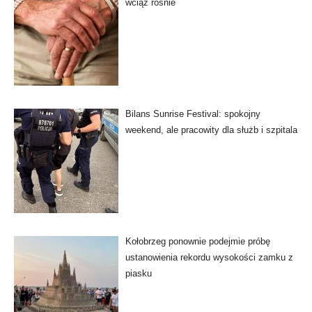
wciąż rośnie
Bilans Sunrise Festival: spokojny
weekend, ale pracowity dla służb i szpitala
Kołobrzeg ponownie podejmie próbę
ustanowienia rekordu wysokości zamku z
piasku