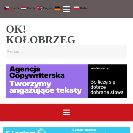
Czech
Dutch
English
German
Polish
OK!
KOŁOBRZEG