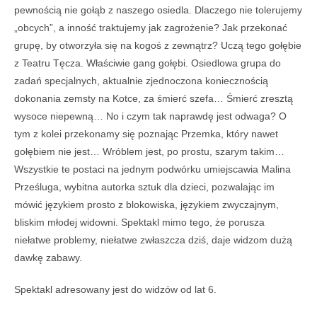
pewnością nie gołąb z naszego osiedla. Dlaczego nie tolerujemy
„obcych”, a inność traktujemy jak zagrożenie? Jak przekonać
grupę, by otworzyła się na kogoś z zewnątrz? Uczą tego gołębie
z Teatru Tęcza. Właściwie gang gołębi. Osiedlowa grupa do
zadań specjalnych, aktualnie zjednoczona koniecznością
dokonania zemsty na Kotce, za śmierć szefa… Śmierć zresztą
wysoce niepewną… No i czym tak naprawdę jest odwaga? O
tym z kolei przekonamy się poznając Przemka, który nawet
gołębiem nie jest… Wróblem jest, po prostu, szarym takim…
Wszystkie te postaci na jednym podwórku umiejscawia Malina
Prześluga, wybitna autorka sztuk dla dzieci, pozwalając im
mówić językiem prosto z blokowiska, językiem zwyczajnym,
bliskim młodej widowni. Spektakl mimo tego, że porusza
niełatwe problemy, niełatwe zwłaszcza dziś, daje widzom dużą
dawkę zabawy.
Spektakl adresowany jest do widzów od lat 6.