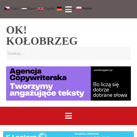
Czech
Dutch
English
German
Polish
OK!
KOŁOBRZEG