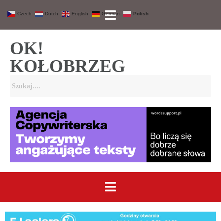
Czech
Dutch
English
German
Polish
OK!
KOŁOBRZEG