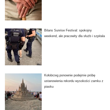
Bilans Sunrise Festival: spokojny
weekend, ale pracowity dla służb i szpitala
Kołobrzeg ponownie podejmie próbę
ustanowienia rekordu wysokości zamku z
piasku