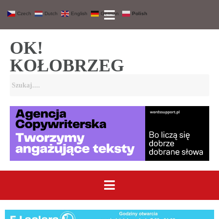
Czech
Dutch
English
German
Polish
OK!
KOŁOBRZEG