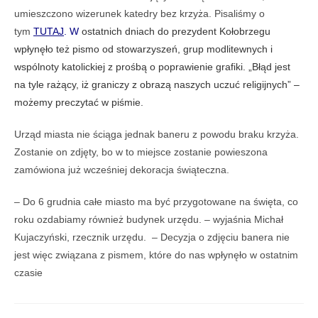
umieszczono wizerunek katedry bez krzyża. Pisaliśmy o
tym
TUTAJ
. W
ostatnich dniach do prezydent Kołobrzegu
wpłynęło też pismo od stowarzyszeń, grup modlitewnych i
wspólnoty katolickiej z prośbą o poprawienie grafiki. „Błąd jest
na tyle rażący, iż graniczy z obrazą naszych uczuć religijnych” –
możemy preczytać w piśmie.
Urząd miasta nie ściąga jednak baneru z powodu braku krzyża.
Zostanie on zdjęty, bo w to miejsce zostanie powieszona
zamówiona już wcześniej dekoracja świąteczna.
– Do 6 grudnia całe miasto ma być przygotowane na święta, co
roku ozdabiamy również budynek urzędu. – wyjaśnia Michał
Kujaczyński, rzecznik urzędu. – Decyzja o zdjęciu banera nie
jest więc związana z pismem, które do nas wpłynęło w ostatnim
czasie