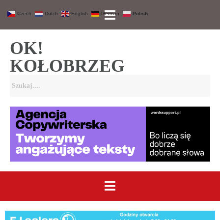
Czech
Dutch
English
German
Polish
OK!
KOŁOBRZEG