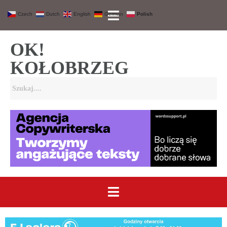
Czech
Dutch
English
German
Polish
OK!
KOŁOBRZEG