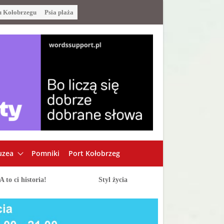
u Kołobrzegu
Psia plaża
zea
Pomniki
Port Kołobrzeg
A to ci historia!
Styl życia