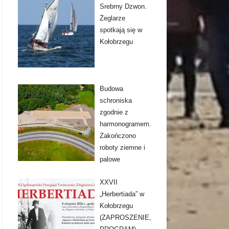
Srebrny Dzwon.
Żeglarze
spotkają się w
Kołobrzegu
Budowa
schroniska
zgodnie z
harmonogramem.
Zakończono
roboty ziemne i
palowe
XXVII
„Herbertiada” w
Kołobrzegu
(ZAPROSZENIE,