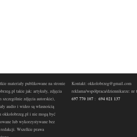
kie materiały publikowane na stronie
Kontakt: okkolobrzeg@gmail.com
brzeg.pl takie jak: artykuły, zdjęcia
reklama/współpraca/dziennikarze: nr t
697 770 107
694 021 137
 szczególnie zdjęcia autorskie),
:
ały audio i wideo są własnością
u okkolobrzeg.pl i nie mogą być
kowane lub wykorzystywane bez
redakcji. Wszelkie prawa
eżone.