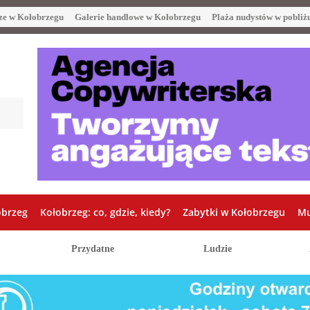
ze w Kołobrzegu
Galerie handlowe w Kołobrzegu
Plaża nudystów w pobliż
obrzeg
Kołobrzeg: co, gdzie, kiedy?
Zabytki w Kołobrzegu
Mu
Przydatne
Ludzie