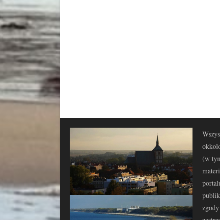
Wszyst
okkolo
(w tym
materi
portal
publi
zgody 
zastrz