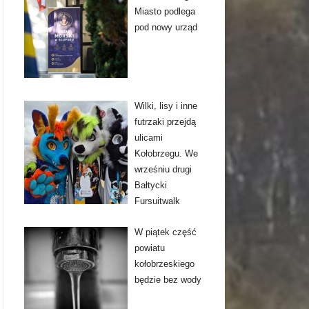
Miasto podlega
pod nowy urząd
Wilki, lisy i inne
futrzaki przejdą
ulicami
Kołobrzegu. We
wrześniu drugi
Bałtycki
Fursuitwalk
W piątek część
powiatu
kołobrzeskiego
będzie bez wody