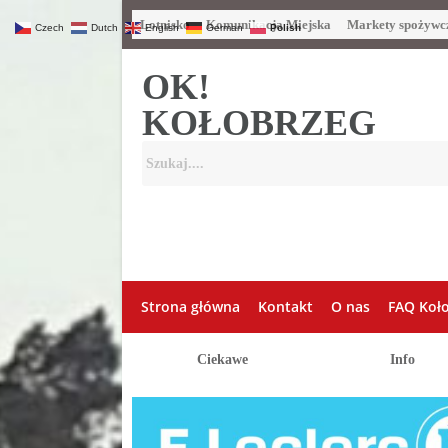
Lotnisko
Komunikacja Miejska
Markety spożywc
Czech
Dutch
English
German
Polish
OK!
KOŁOBRZEG
Strona główna
Kontakt
O nas
FAQ Koł
Ciekawe
Info