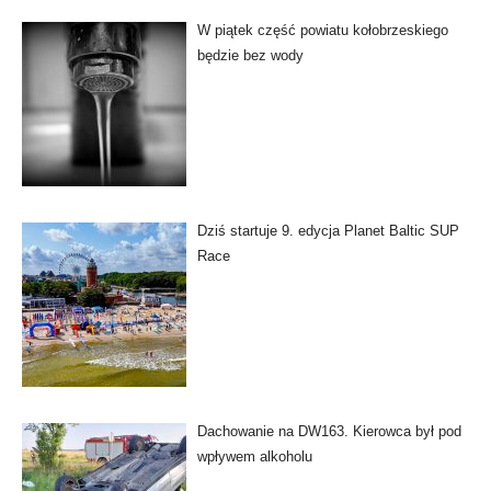
W piątek część powiatu kołobrzeskiego
będzie bez wody
Dziś startuje 9. edycja Planet Baltic SUP
Race
Dachowanie na DW163. Kierowca był pod
wpływem alkoholu