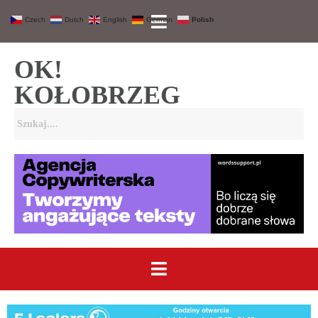
Czech
Dutch
English
German
Polish
OK!
KOŁOBRZEG