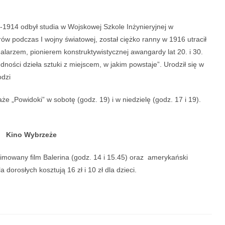
-1914 odbył studia w Wojskowej Szkole Inżynieryjnej w
ów podczas I wojny światowej, został ciężko ranny w 1916 utracił
alarzem, pionierem konstruktywistycznej awangardy lat 20. i 30.
edności dzieła sztuki z miejscem, w jakim powstaje”. Urodził się w
odzi
 „Powidoki” w sobotę (godz. 19) i w niedzielę (godz. 17 i 19).
Kino Wybrzeże
mowany film Balerina (godz. 14 i 15.45) oraz amerykański
a dorosłych kosztują 16 zł i 10 zł dla dzieci.