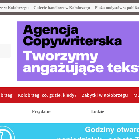
ze w Kołobrzegu
Galerie handlowe w Kołobrzegu
Plaża nudystów w pobliż
obrzeg
Kołobrzeg: co, gdzie, kiedy?
Zabytki w Kołobrzegu
Mu
Przydatne
Ludzie