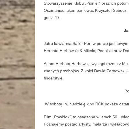
Stowarzyszenie Klubu „Pionier” oraz ich poto
Oszmaniec, akompaniować Krzysztof Subocz. Bi
godz. 17.
Ja
Jutro kawiarnia Sailor Port w porcie jachtowy
Herbata Herbowski & Mikołaj Podolski oraz D
Adam Herbata Herbowski wystąpi razem z Miko
znanych przebojów. Z kolei Dawid Żarnowski –
fingerstyle.
P
W sobotę i w niedzielę kino RCK pokaże ostat
Film „Powidoki” to osadzona w latach 50. ubie
Poznajemy postać artysty, malarza i wykładowc