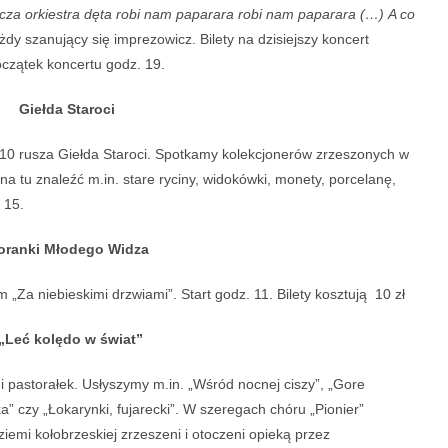
cza orkiestra dęta robi nam paparara robi nam paparara (…) A co
żdy szanujący się imprezowicz. Bilety na dzisiejszy koncert
oczątek koncertu godz. 19.
Giełda Staroci
10 rusza Giełda Staroci. Spotkamy kolekcjonerów zrzeszonych w
a tu znaleźć m.in. stare ryciny, widokówki, monety, porcelanę,
 15.
ranki Młodego Widza
„Za niebieskimi drzwiami”. Start godz. 11. Bilety kosztują 10 zł
eć kolędo w świat”
 i pastorałek. Usłyszymy m.in. „Wśród nocnej ciszy”, „Gore
” czy „Łokarynki, fujarecki”. W szeregach chóru „Pionier”
iemi kołobrzeskiej zrzeszeni i otoczeni opieką przez