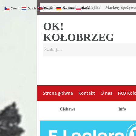
Lotnisko
Komunikacja Miejska
Markety spożywc
Czech
Dutch
English
German
Polish
OK!
KOŁOBRZEG
Strona główna
Kontakt
O nas
FAQ Koł
Ciekawe
Info