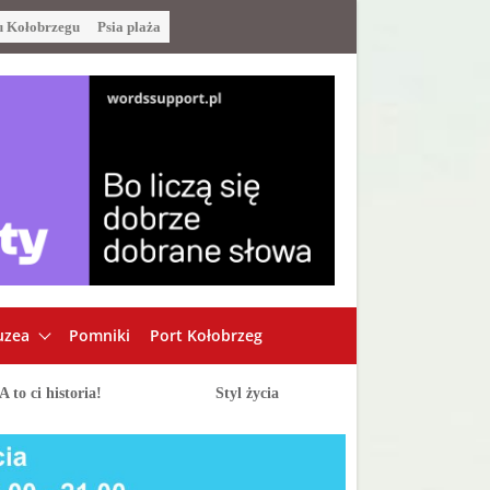
u Kołobrzegu
Psia plaża
zea
Pomniki
Port Kołobrzeg
A to ci historia!
Styl życia