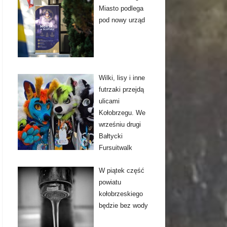
Miasto podlega
pod nowy urząd
Wilki, lisy i inne
futrzaki przejdą
ulicami
Kołobrzegu. We
wrześniu drugi
Bałtycki
Fursuitwalk
W piątek część
powiatu
kołobrzeskiego
będzie bez wody