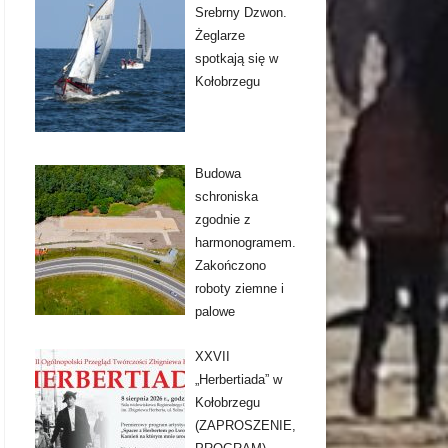
Srebrny Dzwon.
Żeglarze
spotkają się w
Kołobrzegu
Budowa
schroniska
zgodnie z
harmonogramem.
Zakończono
roboty ziemne i
palowe
XXVII
„Herbertiada” w
Kołobrzegu
(ZAPROSZENIE,