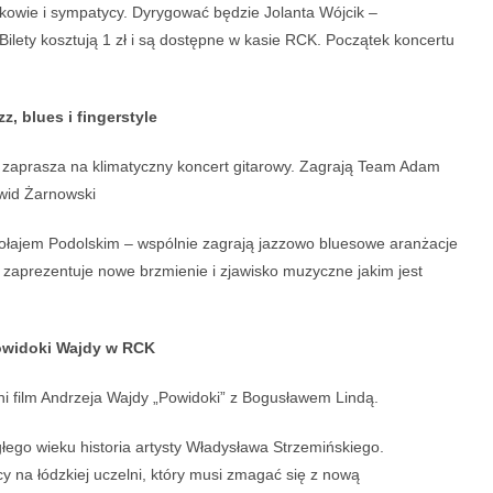
mkowie i sympatycy. Dyrygować będzie Jolanta Wójcik –
lety kosztują 1 zł i są dostępne w kasie RCK. Początek koncertu
zz, blues i fingerstyle
m zaprasza na klimatyczny koncert gitarowy. Zagrają Team Adam
awid Żarnowski
łajem Podolskim – wspólnie zagrają jazzowo bluesowe aranżacje
 zaprezentuje nowe brzmienie i zjawisko muzyczne jakim jest
owidoki Wajdy w RCK
ni film Andrzeja Wajdy „Powidoki” z Bogusławem Lindą.
głego wieku historia artysty Władysława Strzemińskiego.
y na łódzkiej uczelni, który musi zmagać się z nową