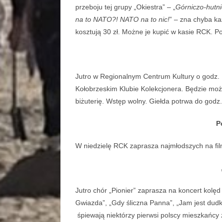
przeboju tej grupy „Okiestra” – „
Górniczo-hutni
na to NATO?! NATO na to nic!
” – zna chyba ka
kosztują 30 zł. Możne je kupić w kasie RCK. P
Jutro w Regionalnym Centrum Kultury o godz. 
Kołobrzeskim Klubie Kolekcjonera. Będzie możn
biżuterię. Wstęp wolny. Giełda potrwa do godz.
Po
W niedzielę RCK zaprasza najmłodszych na film 
„L
Jutro chór „Pionier” zaprasza na koncert kolęd
Gwiazda”, „Gdy śliczna Panna”, „Jam jest dudka
śpiewają niektórzy pierwsi polscy mieszkańcy z