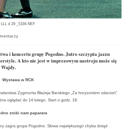
LLL d 29 _5194.NEF
mentarzy
a i koncertu grupy Pogodno. Jutro szczypta jazzu
erstyle. A kto nie jest w imprezowym nastroju może się
a Wajdy.
Wystawa w RCK
larstwa Zygmunta Błażeja Barskiego „Za horyzontem zdarzeń”.
a oglądać do 14 lutego. Start o godz. 18.
dno zrobi nam paparara
ury zagra grupa Pogodno. Słowa największego chyba dotąd