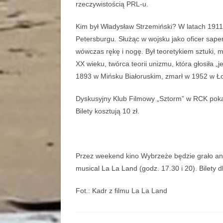
rzeczywistością PRL-u.
Kim był Władysław Strzemiński? W latach 1911
Petersburgu. Służąc w wojsku jako oficer saper
wówczas rękę i nogę. Był teoretykiem sztuki, m
XX wieku, twórca teorii unizmu, która głosiła „j
1893 w Mińsku Białoruskim, zmarł w 1952 w Ł
Dyskusyjny Klub Filmowy „Sztorm” w RCK pokaże
Bilety kosztują 10 zł.
Przez weekend kino Wybrzeże będzie grało ani
musical La La Land (godz. 17.30 i 20). Bilety dl
Fot.: Kadr z filmu La La Land