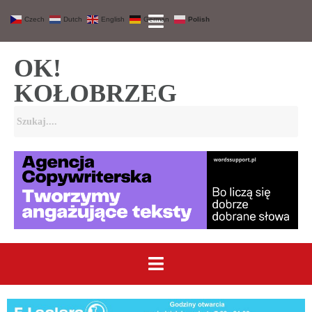
Czech
Dutch
English
German
Polish
OK!
KOŁOBRZEG