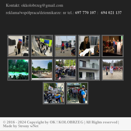
Kontakt: okkolobrzeg@gmail.com
697 770 107
694 021 137
reklama/współpraca/dziennikarze: nr tel.:
:
© 2016 - 2024 Copyright by
OK ! KOŁOBRZEG
| All Rights reserved |
Made by
Strony wNet