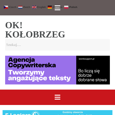
Czech
Dutch
English
German
Polish
OK!
KOŁOBRZEG