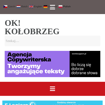
Czech
Dutch
English
German
Polish
OK!
KOŁOBRZEG