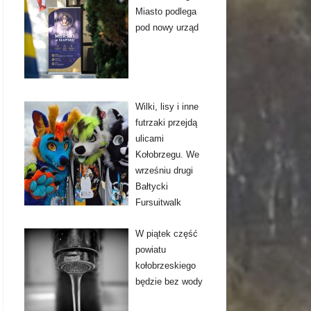
Miasto podlega
pod nowy urząd
Wilki, lisy i inne
futrzaki przejdą
ulicami
Kołobrzegu. We
wrześniu drugi
Bałtycki
Fursuitwalk
W piątek część
powiatu
kołobrzeskiego
będzie bez wody