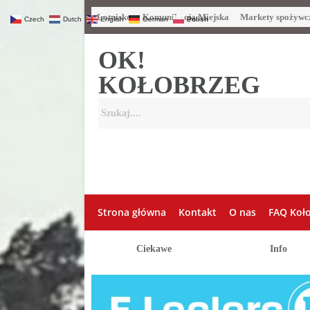
Lotnisko
Komunikacja Miejska
Markety spożywc
Czech
Dutch
English
German
Polish
OK!
KOŁOBRZEG
Strona główna
Kontakt
O nas
FAQ Koł
Ciekawe
Info