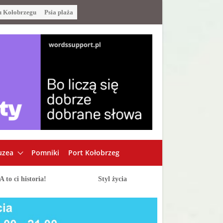
u Kołobrzegu
Psia plaża
zea
Pomniki
Port Kołobrzeg
A to ci historia!
Styl życia