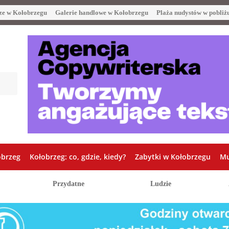
ze w Kołobrzegu
Galerie handlowe w Kołobrzegu
Plaża nudystów w pobliż
obrzeg
Kołobrzeg: co, gdzie, kiedy?
Zabytki w Kołobrzegu
Mu
Przydatne
Ludzie