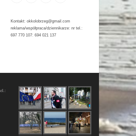
Kontakt: okkolobrzeg@gmail.com
reklama/współpraca/dziennikarze: nr tel.:
697 770 107: 694 021 137
el.: