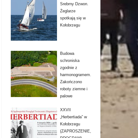
Srebrny Dzwon.
Żeglarze
spotkają się w
Kołobrzegu
Budowa
schroniska
zgodnie z
harmonogramem.
Zakończono
roboty ziemne i
palowe
XXVII
„Herbertiada” w
Kołobrzegu
(ZAPROSZENIE,