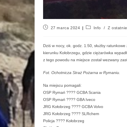
27 marca 2024
Info
/
Z ostatnie
Dziś w nocy, ok. godz. 1.50, służby ratunko
kierunku Kołobrzegu, gdzie ciężarówka wypadła
z tego powodu na miejsce został wezwany zastę
Fot. Ochotnicza Straż Pożarna w Rymaniu.
Na miejscu pomagali:
OSP Rymań ???? GCBA Scania
OSP Rymań ???? GBA Iveco
JRG Kołobrzeg ???? GCBA Volvo
JRG Kołobrzeg ???? SLRchem
Policja ???? Kołobrzeg