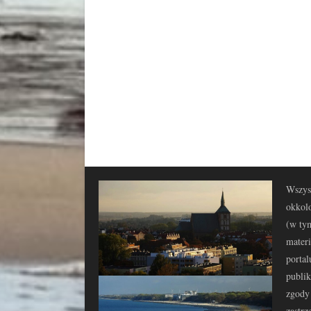
Wszyst
okkolo
(w tym
materi
portal
publi
zgody 
zastrz