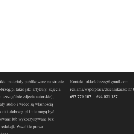
kie materiały publikowane na stronie
Kontakt: okkolobrzeg@gmail.com
brzeg.pl takie jak: artykuły, zdjęcia
reklama/współpraca/dziennikarze: nr t
697 770 107
694 021 137
 szczególnie zdjęcia autorskie),
:
ały audio i wideo są własnością
u okkolobrzeg.pl i nie mogą być
kowane lub wykorzystywane bez
redakcji. Wszelkie prawa
eżone.