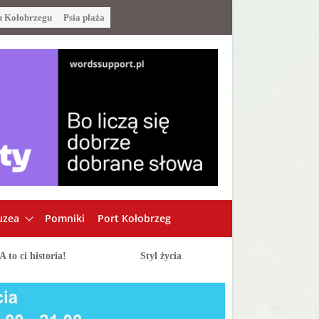
u Kołobrzegu
Psia plaża
zea
Pomniki
Port Kołobrzeg
A to ci historia!
Styl życia