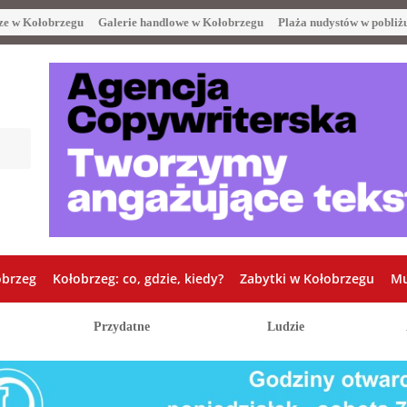
ze w Kołobrzegu
Galerie handlowe w Kołobrzegu
Plaża nudystów w pobliż
obrzeg
Kołobrzeg: co, gdzie, kiedy?
Zabytki w Kołobrzegu
Mu
Przydatne
Ludzie