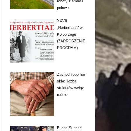
roboty ziemne i
palowe
XXVII
„Herbertiada” w
Kołobrzegu
(ZAPROSZENIE,
PROGRAM)
Zachodniopomor
skie: liczba
stulatków wciąż
rośnie
Bilans Sunrise