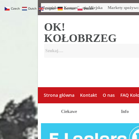
Lotnisko
Komunikacja Miejska
Markety spożywc
Czech
Dutch
English
German
Polish
OK!
KOŁOBRZEG
Strona główna
Kontakt
O nas
FAQ Koł
Ciekawe
Info