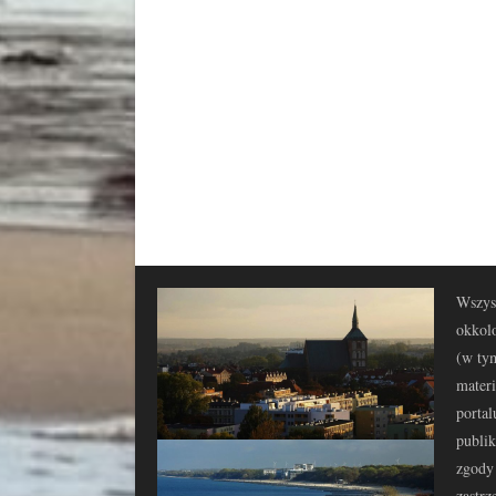
Wszyst
okkolo
(w tym
materi
portal
publi
zgody 
zastrz