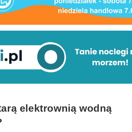
starą elektrownią wodną
?