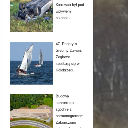
Kierowca był pod
wpływem
alkoholu
47. Regaty o
Srebrny Dzwon.
Żeglarze
spotkają się w
Kołobrzegu
Budowa
schroniska
zgodnie z
harmonogramem.
Zakończono