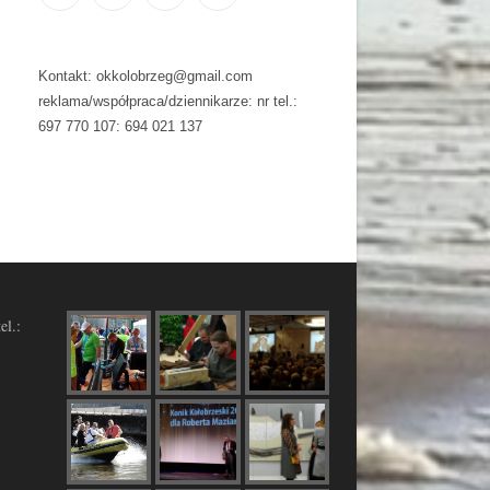
Kontakt: okkolobrzeg@gmail.com
reklama/współpraca/dziennikarze: nr tel.:
697 770 107: 694 021 137
el.: