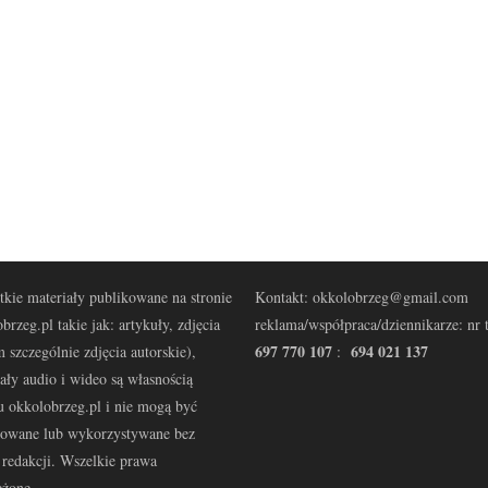
kie materiały publikowane na stronie
Kontakt: okkolobrzeg@gmail.com
brzeg.pl takie jak: artykuły, zdjęcia
reklama/współpraca/dziennikarze: nr t
697 770 107
694 021 137
 szczególnie zdjęcia autorskie),
:
ały audio i wideo są własnością
u okkolobrzeg.pl i nie mogą być
kowane lub wykorzystywane bez
redakcji. Wszelkie prawa
eżone.