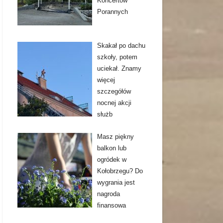
Koncertów
Porannych
Skakał po dachu
szkoły, potem
uciekał. Znamy
więcej
szczegółów
nocnej akcji
służb
Masz piękny
balkon lub
ogródek w
Kołobrzegu? Do
wygrania jest
nagroda
finansowa