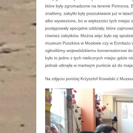
które były zgromadzone na terenie Pomorza. By
znaliśmy, zabytki były poszukiwane już w latac
albo wywiezione, bo w większości tych miejsc 
postępowały specjalne oddziały, które zajmow
również zabytków. Można więc było się spodzi
muzeum Puszkina w Moskwie czy w Ermitażu w 
zgłosiliśmy wojewódzkiemu konserwatorowi do
było to jedno z tych nielicznych miejsc gdzie n
jednak utknęła w martwym punkcie aż do m
Na zdjęciu poniżej Krzysztof Kowalski z Muz