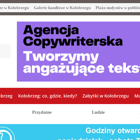
ze w Kołobrzegu
Galerie handlowe w Kołobrzegu
Plaża nudystów w pobliż
obrzeg
Kołobrzeg: co, gdzie, kiedy?
Zabytki w Kołobrzegu
Mu
Przydatne
Ludzie