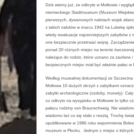
Dziś wiemy już, że odkryte w Mołtowie i wygl
niemieckiego Stadtmuseum (Muzeum Miejskiego)
pierwszych, dywanowych nalotach wojsk alianc
z takich nalotów w marcu 1942 na Lubekę spło
wtedy ewakuacje najcenniejszych zabytków z 
one bezpiecznie przetrwać wojnę. Zarządzenie
ponad 20 różnych miejsc na terenie ówczesnej 
należące do rodzin, które uznano za zaufane 
bezpiecznych miejsc miał być właśnie pałac w M
Według muzealnej dokumentacji ze Szczecina g
Mołtowa 10 dużych skrzyń z zabytkami oznaczo
zabytki archeologiczne (ozdoby, monety). Cały 
co odkryto na wysypisku w Mołtowie to tylko c
pałacu rodziny von Braunschweig. Nie wiadom
wiadomo też co się stało z resztą. Trochę świ
opublikowane w 1986 roku wspomnienia Bolesł
muzeum w Płocku. Jednym z miejsc o których p