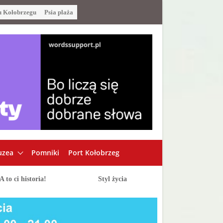
u Kołobrzegu
Psia plaża
zea
Pomniki
Port Kołobrzeg
A to ci historia!
Styl życia