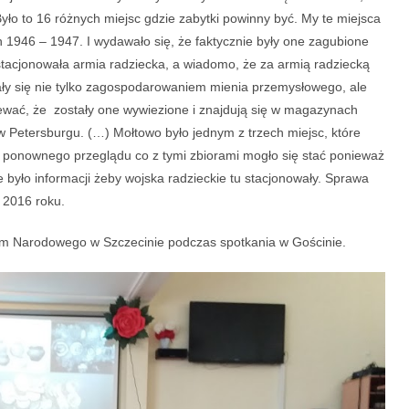
ło to 16 różnych miejsc gdzie zabytki powinny być. My te miejsca
h 1946 – 1947. I wydawało się, że faktycznie były one zagubione
stacjonowała armia radziecka, a wiadomo, że za armią radziecką
ały się nie tylko zagospodarowaniem mienia przemysłowego, ale
ewać, że zostały one wywiezione i znajdują się w magazynach
Petersburgu. (…) Mołtowo było jednym z trzech miejsc, które
 ponownego przeglądu co z tymi zbiorami mogło się stać ponieważ
ie było informacji żeby wojska radzieckie tu stacjonowały. Sprawa
aja 2016 roku.
eum Narodowego w Szczecinie podczas spotkania w Gościnie.