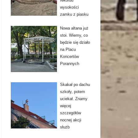
rekordu
wysokości
zamku z piasku
Nowa altana już
stoi. Wiemy, co
będzie się działo
na Placu
Koncertów
Porannych
Skakał po dachu
szkoły, potem
uciekał. Znamy
więcej
szczegółów
nocnej akcji
służb