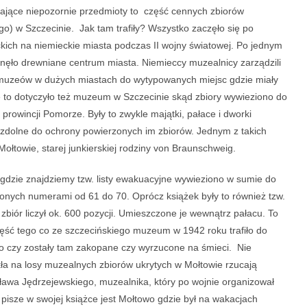
ądające niepozornie przedmioty to część cennych zbiorów
 w Szczecinie. Jak tam trafiły? Wszystko zaczęło się po
kich na niemieckie miasta podczas II wojny światowej. Po jednym
nęło drewniane centrum miasta. Niemieccy muzealnicy zarządzili
muzeów w dużych miastach do wytypowanych miejsc gdzie miały
 to dotyczyło też muzeum w Szczecinie skąd zbiory wywieziono do
prowincji Pomorze. Były to zwykle majątki, pałace i dworki
i zdolne do ochrony powierzonych im zbiorów. Jednym z takich
ołtowie, starej junkierskiej rodziny von Braunschweig.
dzie znajdziemy tzw. listy ewakuacyjne wywieziono w sumie do
nych numerami od 61 do 70. Oprócz książek były to również tzw.
zbiór liczył ok. 600 pozycji. Umieszczone je wewnątrz pałacu. To
zęść tego co ze szczecińskiego muzeum w 1942 roku trafiło do
o czy zostały tam zakopane czy wyrzucone na śmieci. Nie
atła na losy muzealnych zbiorów ukrytych w Mołtowie rzucają
awa Jędrzejewskiego, muzealnika, który po wojnie organizował
isze w swojej książce jest Mołtowo gdzie był na wakacjach