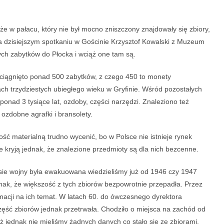
 w pałacu, który nie był mocno zniszczony znajdowały się zbiory,
a dzisiejszym spotkaniu w Gościnie Krzysztof Kowalski z Muzeum
ch zabytków do Płocka i wciąż one tam są.
ciągnięto ponad 500 zabytków, z czego 450 to monety
ch trzydziestych ubiegłego wieku w Gryfinie. Wśród pozostałych
onad 3 tysiące lat, ozdoby, części narzędzi. Znaleziono też
 ozdobne agrafki i bransolety.
ość materialną trudno wycenić, bo w Polsce nie istnieje rynek
e kryją jednak, że znalezione przedmioty są dla nich bezcenne.
sie wojny była ewakuowana wiedzieliśmy już od 1946 czy 1947
nak, że większość z tych zbiorów bezpowrotnie przepadła. Przez
formacji na ich temat. W latach 60. do ówczesnego dyrektora
zęść zbiorów jednak przetrwała. Chodziło o miejsca na zachód od
ż jednak nie mieliśmy żadnych danych co stało się ze zbiorami,