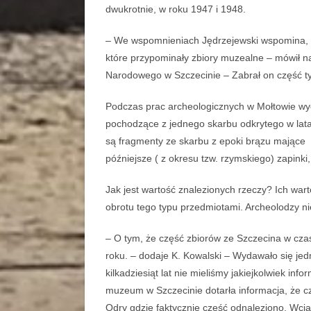
dwukrotnie, w roku 1947 i 1948.
– We wspomnieniach Jędrzejewski wspomina, że
które przypominały zbiory muzealne – mówił n
Narodowego w Szczecinie – Zabrał on część ty
Podczas prac archeologicznych w Mołtowie wy
pochodzące z jednego skarbu odkrytego w lata
są fragmenty ze skarbu z epoki brązu mające p
późniejsze ( z okresu tzw. rzymskiego) zapinki,
Jak jest wartość znalezionych rzeczy? Ich wart
obrotu tego typu przedmiotami. Archeolodzy ni
– O tym, że część zbiorów ze Szczecina w cza
roku. – dodaje K. Kowalski – Wydawało się jed
kilkadziesiąt lat nie mieliśmy jakiejkolwiek in
muzeum w Szczecinie dotarła informacja, że c
Odry gdzie faktycznie część odnaleziono. Wcią