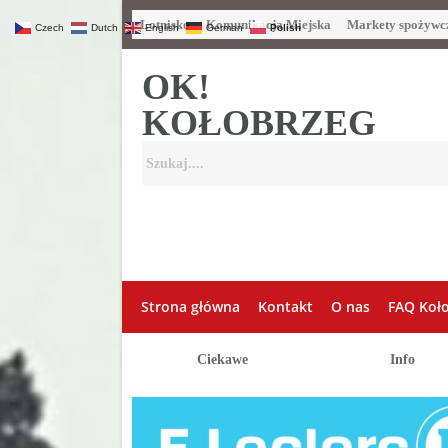
Lotnisko
Komunikacja Miejska
Markety spożywc
Czech
Dutch
English
German
Polish
OK!
KOŁOBRZEG
Strona główna
Kontakt
O nas
FAQ Koł
Ciekawe
Info