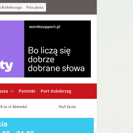
u Kołobrzegu
Psia plaża
zea
Pomniki
Port Kołobrzeg
A to ci historia!
Styl życia