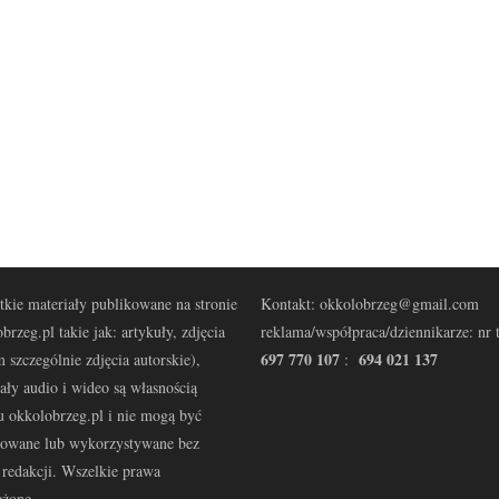
kie materiały publikowane na stronie
Kontakt: okkolobrzeg@gmail.com
brzeg.pl takie jak: artykuły, zdjęcia
reklama/współpraca/dziennikarze: nr t
697 770 107
694 021 137
 szczególnie zdjęcia autorskie),
:
ały audio i wideo są własnością
u okkolobrzeg.pl i nie mogą być
kowane lub wykorzystywane bez
redakcji. Wszelkie prawa
eżone.