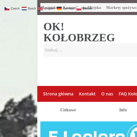
Lotnisko
Komunikacja Miejska
Markety spożywc
Czech
Dutch
English
German
Polish
OK!
KOŁOBRZEG
Strona główna
Kontakt
O nas
FAQ Koł
Ciekawe
Info