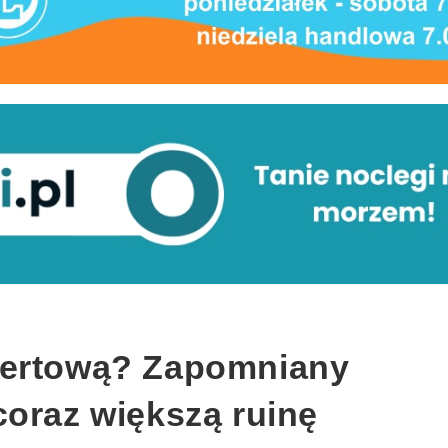
certową? Zapomniany
coraz większą ruinę