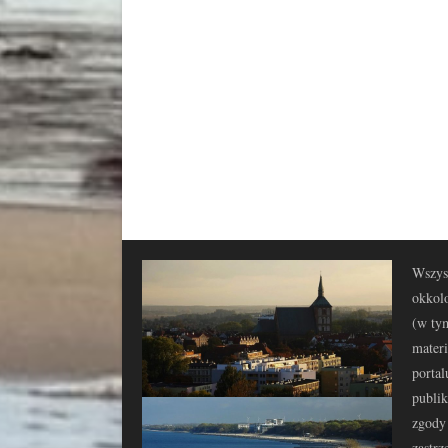
Wszyst
okkolo
(w tym
materi
portal
publi
zgody 
zastrz