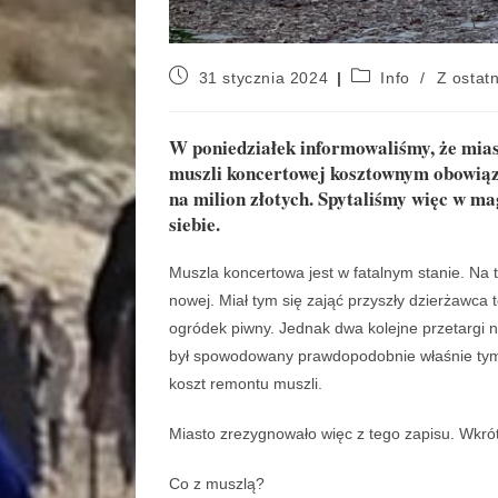
31 stycznia 2024
Info
/
Z ostatn
W poniedziałek informowaliśmy, że mias
muszli koncertowej kosztownym obowiąz
na milion złotych. Spytaliśmy więc w ma
siebie.
Muszla koncertowa jest w fatalnym stanie. Na t
nowej. Miał tym się zająć przyszły dzierżawca 
ogródek piwny. Jednak dwa kolejne przetargi n
był spowodowany prawdopodobnie właśnie tym –
koszt remontu muszli.
Miasto zrezygnowało więc z tego zapisu. Wkrót
Co z muszlą?