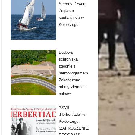
Srebrny Dzwon.
Żeglarze
spotkają się w
Kołobrzegu
Budowa
schroniska
zgodnie z
harmonogramem.
Zakończono
roboty ziemne i
palowe
XXVII
„Herbertiada” w
Kołobrzegu
(ZAPROSZENIE,