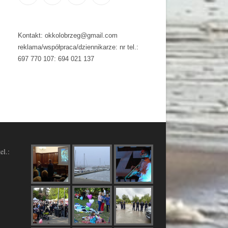
Kontakt: okkolobrzeg@gmail.com
reklama/współpraca/dziennikarze: nr tel.:
697 770 107: 694 021 137
el.: