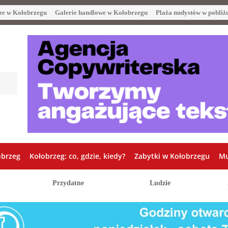
ze w Kołobrzegu
Galerie handlowe w Kołobrzegu
Plaża nudystów w pobliż
obrzeg
Kołobrzeg: co, gdzie, kiedy?
Zabytki w Kołobrzegu
Mu
Przydatne
Ludzie