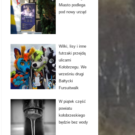
Miasto podlega
pod nowy urząd
Wilki, lisy i inne
futrzaki przejdą
ulicami
Kołobrzegu. We
wrześniu drugi
Bałtycki
Fursuitwalk
W piątek część
powiatu
kołobrzeskiego
będzie bez wody