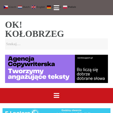
Czech
Dutch
English
German
Polish
OK!
KOŁOBRZEG