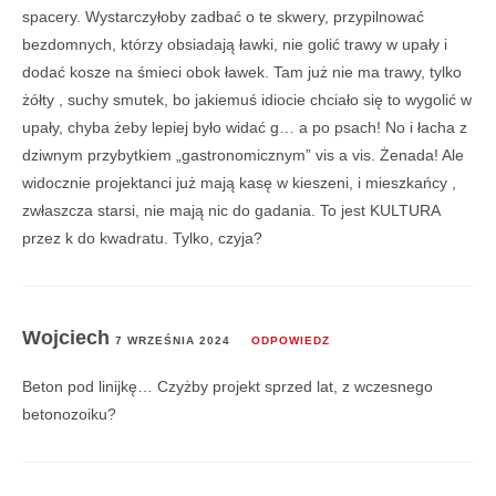
spacery. Wystarczyłoby zadbać o te skwery, przypilnować
bezdomnych, którzy obsiadają ławki, nie golić trawy w upały i
dodać kosze na śmieci obok ławek. Tam już nie ma trawy, tylko
żółty , suchy smutek, bo jakiemuś idiocie chciało się to wygolić w
upały, chyba żeby lepiej było widać g… a po psach! No i łacha z
dziwnym przybytkiem „gastronomicznym” vis a vis. Żenada! Ale
widocznie projektanci już mają kasę w kieszeni, i mieszkańcy ,
zwłaszcza starsi, nie mają nic do gadania. To jest KULTURA
przez k do kwadratu. Tylko, czyja?
Wojciech
7 WRZEŚNIA 2024
ODPOWIEDZ
Beton pod linijkę… Czyżby projekt sprzed lat, z wczesnego
betonozoiku?