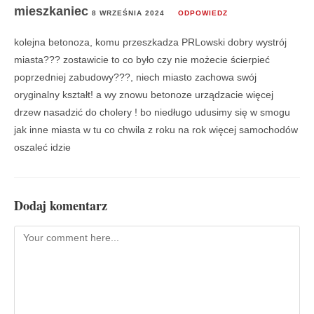
mieszkaniec
8 WRZEŚNIA 2024
ODPOWIEDZ
kolejna betonoza, komu przeszkadza PRLowski dobry wystrój
miasta??? zostawicie to co było czy nie możecie ścierpieć
poprzedniej zabudowy???, niech miasto zachowa swój
oryginalny kształt! a wy znowu betonoze urządzacie więcej
drzew nasadzić do cholery ! bo niedługo udusimy się w smogu
jak inne miasta w tu co chwila z roku na rok więcej samochodów
oszaleć idzie
Dodaj komentarz