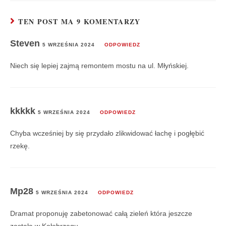
TEN POST MA 9 KOMENTARZY
Steven
5 WRZEŚNIA 2024
ODPOWIEDZ
Niech się lepiej zajmą remontem mostu na ul. Młyńskiej.
kkkkk
5 WRZEŚNIA 2024
ODPOWIEDZ
Chyba wcześniej by się przydało zlikwidować łachę i pogłębić
rzekę.
Mp28
5 WRZEŚNIA 2024
ODPOWIEDZ
Dramat proponuję zabetonować całą zieleń która jeszcze
zastała w Kołobrzegu