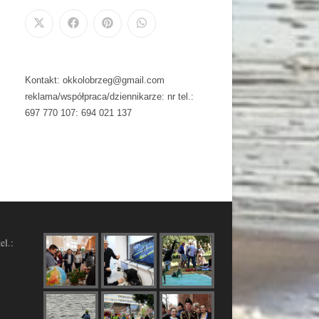
Kontakt: okkolobrzeg@gmail.com
reklama/współpraca/dziennikarze: nr tel.:
697 770 107: 694 021 137
el.: