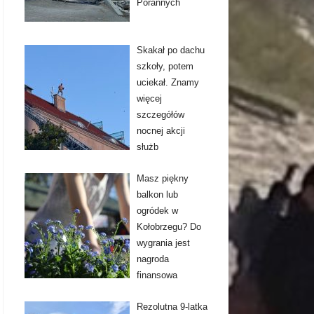
Porannych
Skakał po dachu
szkoły, potem
uciekał. Znamy
więcej
szczegółów
nocnej akcji
służb
Masz piękny
balkon lub
ogródek w
Kołobrzegu? Do
wygrania jest
nagroda
finansowa
Rezolutna 9-latka