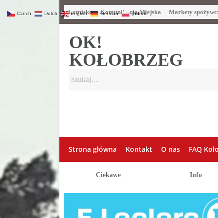
Lotnisko
Komunikacja Miejska
Markety spożywc
Czech
Dutch
English
German
Polish
OK!
KOŁOBRZEG
Strona główna
Kontakt
O nas
FAQ Koł
Ciekawe
Info