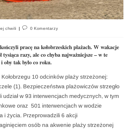
ej chwili
0 Komentarzy
akończyli pracę na kołobrzeskich plażach. W wakacje
 tysiąca razy, ale co chyba najważniejsze – w te
i oby tak było co roku.
Kołobrzegu 10 odcinków plaży strzeżonej:
dczele (1). Bezpieczeństwa plażowiczów strzegło
li udział w 93 interwencjach medycznych, w tym
nkowe oraz 501 interwencjach w wodzie
i życia. Przeprowadzili 6 akcji
ginięciem osób na akwenie plaży strzeżonej