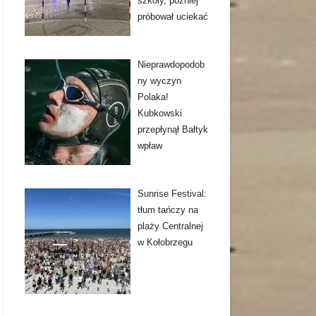
szkoły, później
próbował uciekać
Nieprawdopodob
ny wyczyn
Polaka!
Kubkowski
przepłynął Bałtyk
wpław
Sunrise Festival:
tłum tańczy na
plaży Centralnej
w Kołobrzegu