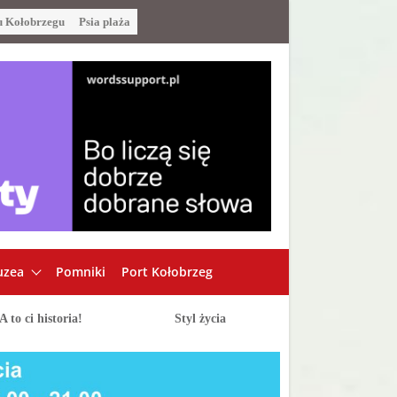
u Kołobrzegu
Psia plaża
zea
Pomniki
Port Kołobrzeg
A to ci historia!
Styl życia