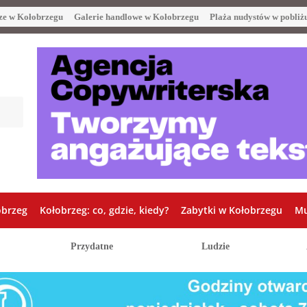
ze w Kołobrzegu
Galerie handlowe w Kołobrzegu
Plaża nudystów w pobliż
obrzeg
Kołobrzeg: co, gdzie, kiedy?
Zabytki w Kołobrzegu
Mu
Przydatne
Ludzie