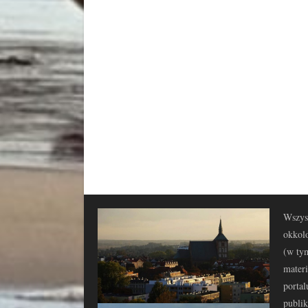
Wszyst
okkolo
(w tym
materi
portal
publi