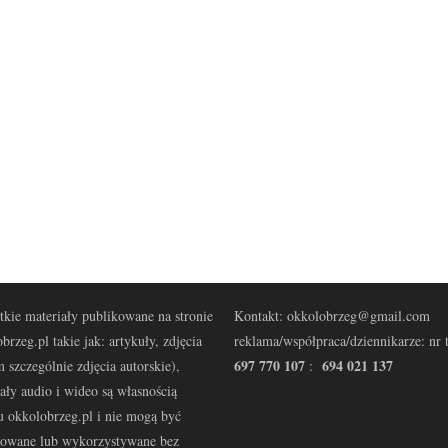
kie materiały publikowane na stronie
Kontakt: okkolobrzeg@gmail.com
brzeg.pl takie jak: artykuły, zdjęcia
reklama/współpraca/dziennikarze: nr t
697 770 107
694 021 137
 szczególnie zdjęcia autorskie),
:
ały audio i wideo są własnością
u okkolobrzeg.pl i nie mogą być
kowane lub wykorzystywane bez