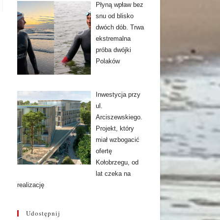
Płyną wpław bez
snu od blisko
dwóch dób. Trwa
ekstremalna
próba dwójki
Polaków
Inwestycja przy
ul.
Arciszewskiego.
Projekt, który
miał wzbogacić
ofertę
Kołobrzegu, od
lat czeka na
realizację
Udostępnij