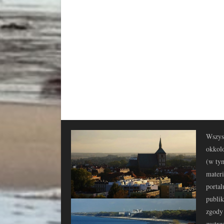
Wszyst
okkolo
(w tym
materi
portal
publi
zgody 
zastrz