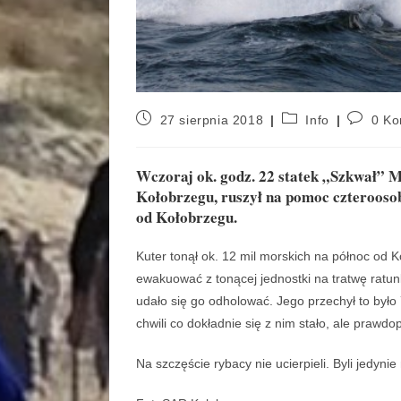
27 sierpnia 2018
Info
0 Ko
Wczoraj ok. godz. 22 statek „Szkwał” M
Kołobrzegu, ruszył na pomoc czteroosob
od Kołobrzegu.
Kuter tonął ok. 12 mil morskich na północ od K
ewakuować z tonącej jednostki na tratwę ratun
udało się go odholować. Jego przechył to było 
chwili co dokładnie się z nim stało, ale prawdo
Na szczęście rybacy nie ucierpieli. Byli jedyni