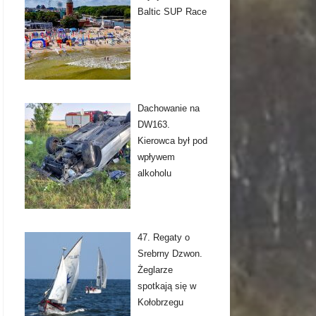
Baltic SUP Race
Dachowanie na
DW163.
Kierowca był pod
wpływem
alkoholu
47. Regaty o
Srebrny Dzwon.
Żeglarze
spotkają się w
Kołobrzegu