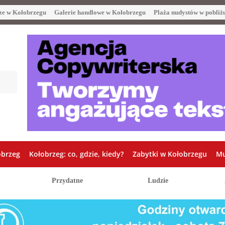
ze w Kołobrzegu
Galerie handlowe w Kołobrzegu
Plaża nudystów w pobliż
obrzeg
Kołobrzeg: co, gdzie, kiedy?
Zabytki w Kołobrzegu
Mu
Przydatne
Ludzie