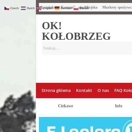
Lotnisko
Komunikacja Miejska
Markety spożywc
Czech
Dutch
English
German
Polish
OK!
KOŁOBRZEG
Strona główna
Kontakt
O nas
FAQ Koł
Ciekawe
Info