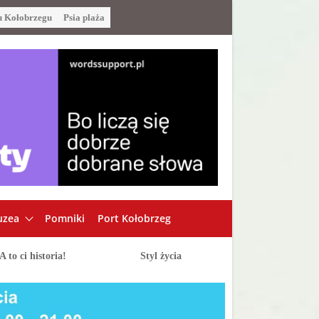
u Kołobrzegu
Psia plaża
zea
Pomniki
Port Kołobrzeg
A to ci historia!
Styl życia