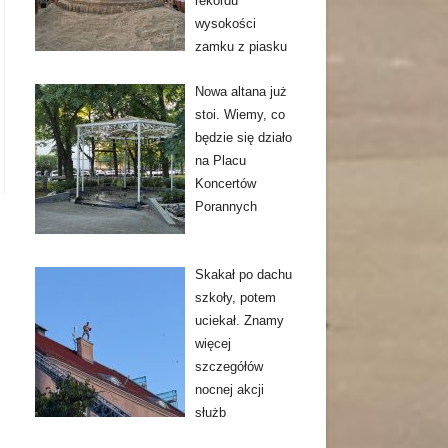
rekordu
wysokości
zamku z piasku
Nowa altana już
stoi. Wiemy, co
będzie się działo
na Placu
Koncertów
Porannych
Skakał po dachu
szkoły, potem
uciekał. Znamy
więcej
szczegółów
nocnej akcji
służb