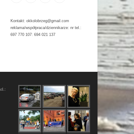
Kontakt: okkolobrzeg@gmail.com
reklama/współpraca/dziennikarze: nr tel.:
697 770 107: 694 021 137
el.: