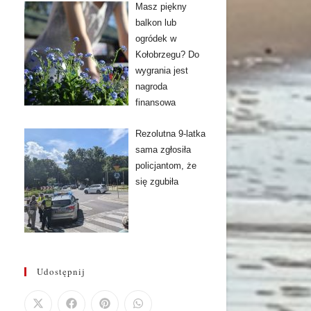
Masz piękny
balkon lub
ogródek w
Kołobrzegu? Do
wygrania jest
nagroda
finansowa
Rezolutna 9-latka
sama zgłosiła
policjantom, że
się zgubiła
Udostępnij