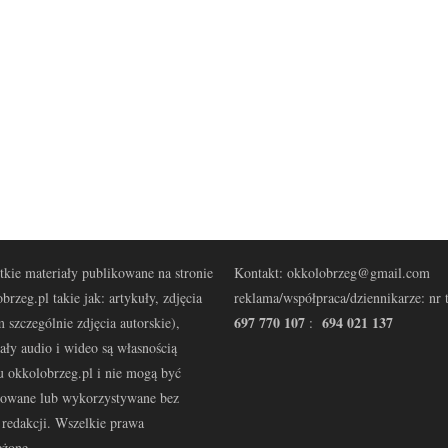
kie materiały publikowane na stronie
Kontakt: okkolobrzeg@gmail.com
brzeg.pl takie jak: artykuły, zdjęcia
reklama/współpraca/dziennikarze: nr t
697 770 107
694 021 137
 szczególnie zdjęcia autorskie),
:
ały audio i wideo są własnością
u okkolobrzeg.pl i nie mogą być
kowane lub wykorzystywane bez
redakcji. Wszelkie prawa
eżone.