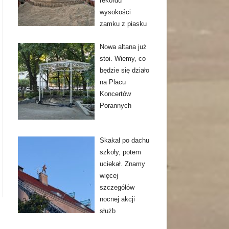
rekordu
wysokości
zamku z piasku
Nowa altana już
stoi. Wiemy, co
będzie się działo
na Placu
Koncertów
Porannych
Skakał po dachu
szkoły, potem
uciekał. Znamy
więcej
szczegółów
nocnej akcji
służb