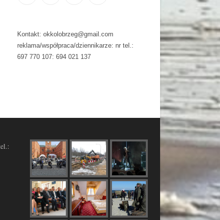
Kontakt: okkolobrzeg@gmail.com
reklama/współpraca/dziennikarze: nr tel.:
697 770 107: 694 021 137
el.: