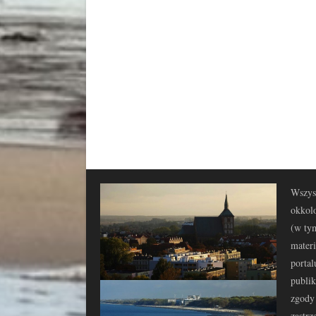
Wszyst
okkolo
(w tym
materi
portal
publi
zgody 
zastrz