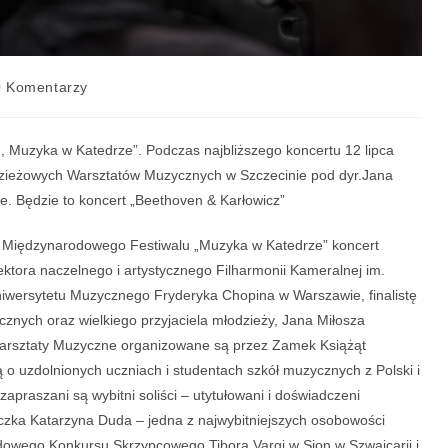
0 Komentarzy
, Muzyka w Katedrze”. Podczas najbliższego koncertu 12 lipca
ieżowych Warsztatów Muzycznych w Szczecinie pod dyr.Jana
e. Będzie to koncert „Beethoven & Karłowicz”
II Międzynarodowego Festiwalu „Muzyka w Katedrze” koncert
ektora naczelnego i artystycznego Filharmonii Kameralnej im.
iwersytetu Muzycznego Fryderyka Chopina w Warszawie, finalistę
nych oraz wielkiego przyjaciela młodzieży, Jana Miłosza
rsztaty Muzyczne organizowane są przez Zamek Książąt
o uzdolnionych uczniach i studentach szkół muzycznych z Polski i
apraszani są wybitni soliści – utytułowani i doświadczeni
aczka Katarzyna Duda – jedna z najwybitniejszych osobowości
dowego Konkursu Skrzypcowego Tibora Vargi w Sion w Szwajcarii i