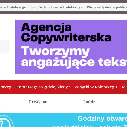
ze w Kołobrzegu
Galerie handlowe w Kołobrzegu
Plaża nudystów w pobliż
obrzeg
Kołobrzeg: co, gdzie, kiedy?
Zabytki w Kołobrzegu
Mu
Przydatne
Ludzie