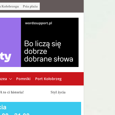
u Kołobrzegu
Psia plaża
zea
Pomniki
Port Kołobrzeg
A to ci historia!
Styl życia