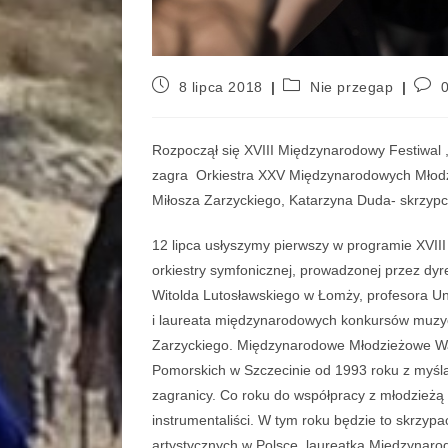
8 lipca 2018
Nie przegap
Rozpoczął się XVIII Międzynarodowy Festiwal ,
zagra Orkiestra XXV Międzynarodowych Młodz
Miłosza Zarzyckiego, Katarzyna Duda- skrzypc
12 lipca usłyszymy pierwszy w programie XVI
orkiestry symfonicznej, prowadzonej przez dyr
Witolda Lutosławskiego w Łomży, profesora Un
i laureata międzynarodowych konkursów muzycz
Zarzyckiego. Międzynarodowe Młodzieżowe Wa
Pomorskich w Szczecinie od 1993 roku z myślą 
zagranicy. Co roku do współpracy z młodzieżą z
instrumentaliści. W tym roku będzie to skrzyp
artystycznych w Polsce, laureatka Międzynaro