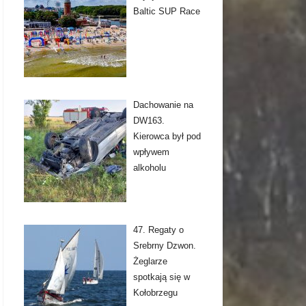
Baltic SUP Race
Dachowanie na
DW163.
Kierowca był pod
wpływem
alkoholu
47. Regaty o
Srebrny Dzwon.
Żeglarze
spotkają się w
Kołobrzegu