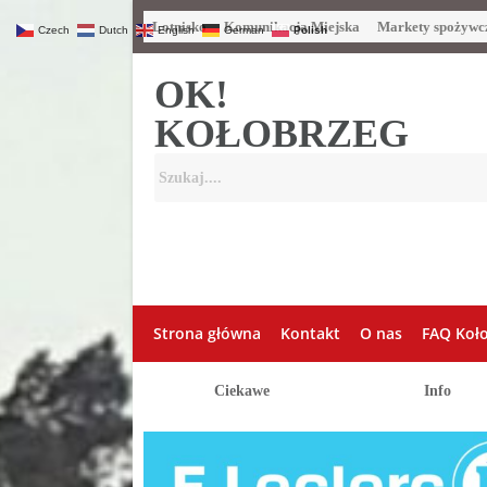
Lotnisko
Komunikacja Miejska
Markety spożywc
Czech
Dutch
English
German
Polish
OK!
KOŁOBRZEG
Strona główna
Kontakt
O nas
FAQ Koł
Ciekawe
Info