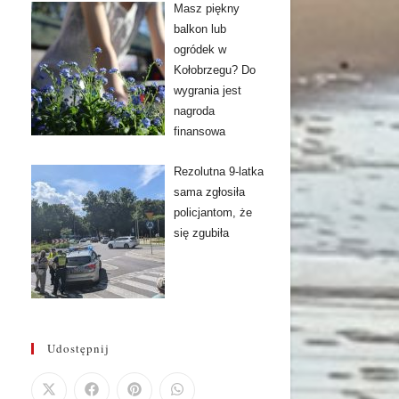
Masz piękny
balkon lub
ogródek w
Kołobrzegu? Do
wygrania jest
nagroda
finansowa
Rezolutna 9-latka
sama zgłosiła
policjantom, że
się zgubiła
Udostępnij