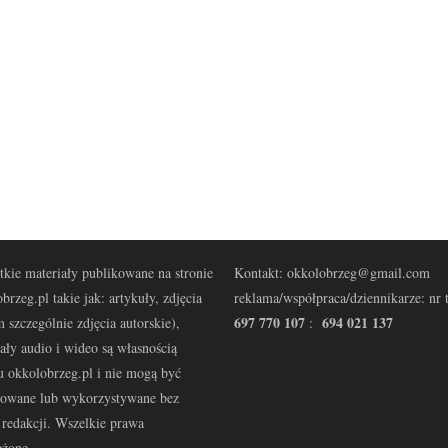
kie materiały publikowane na stronie
Kontakt: okkolobrzeg@gmail.com
brzeg.pl takie jak: artykuły, zdjęcia
reklama/współpraca/dziennikarze: nr t
697 770 107
694 021 137
 szczególnie zdjęcia autorskie),
:
ały audio i wideo są własnością
u okkolobrzeg.pl i nie mogą być
kowane lub wykorzystywane bez
redakcji. Wszelkie prawa
eżone.