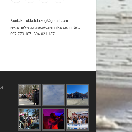
Kontakt: okkolobrzeg@gmail.com
reklama/współpraca/dziennikarze: nr tel.:
697 770 107: 694 021 137
el.: