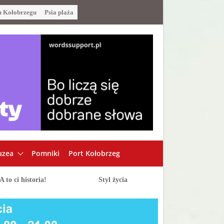
u Kołobrzegu
Psia plaża
zea
Pomniki
Port Kołobrzeg
A to ci historia!
Styl życia