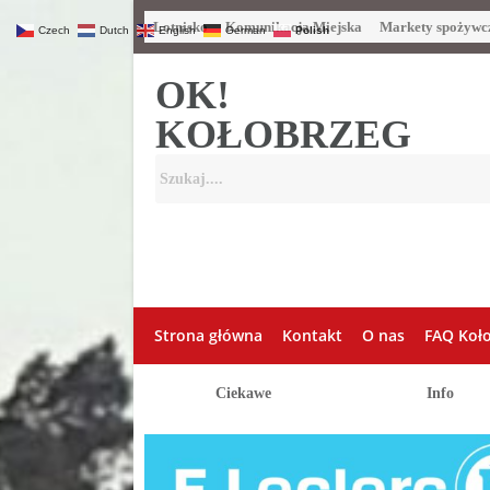
Lotnisko
Komunikacja Miejska
Markety spożywc
Czech
Dutch
English
German
Polish
OK!
KOŁOBRZEG
Strona główna
Kontakt
O nas
FAQ Koł
Ciekawe
Info