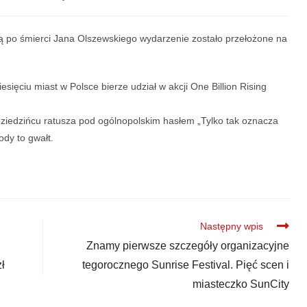
po śmierci Jana Olszewskiego wydarzenie zostało przełożone na
iesięciu miast w Polsce bierze udział w akcji One Billion Rising
dziedzińcu ratusza pod ogólnopolskim hasłem „Tylko tak oznacza
ody to gwałt.
Następny wpis
Znamy pierwsze szczegóły organizacyjne
ł
tegorocznego Sunrise Festival. Pięć scen i
miasteczko SunCity