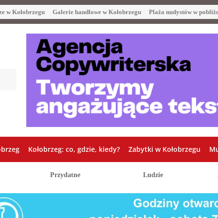
ze w Kołobrzegu
Galerie handlowe w Kołobrzegu
Plaża nudystów w pobliż
obrzeg
Kołobrzeg: co, gdzie, kiedy?
Zabytki w Kołobrzegu
Mu
Przydatne
Ludzie