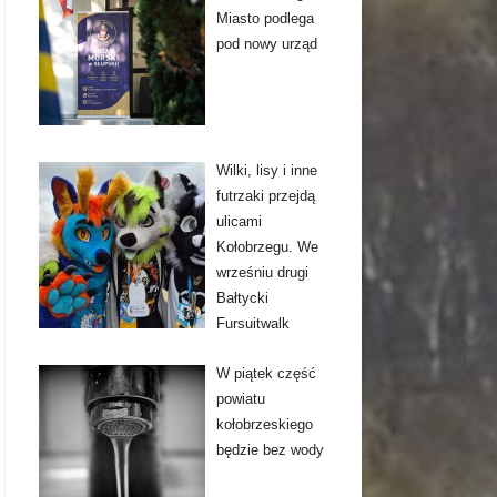
Miasto podlega
pod nowy urząd
Wilki, lisy i inne
futrzaki przejdą
ulicami
Kołobrzegu. We
wrześniu drugi
Bałtycki
Fursuitwalk
W piątek część
powiatu
kołobrzeskiego
będzie bez wody