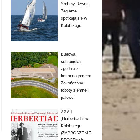
Srebrny Dzwon.
Żeglarze
spotkają się w
Kołobrzegu
Budowa
schroniska
zgodnie z
harmonogramem.
Zakończono
roboty ziemne i
palowe
XXVII
„Herbertiada” w
Kołobrzegu
(ZAPROSZENIE,