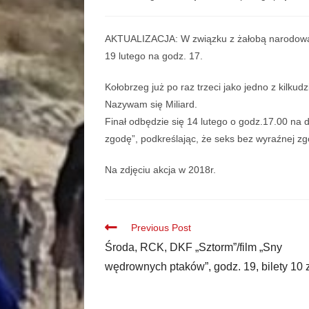
AKTUALIZACJA: W związku z żałobą narodową 
19 lutego na godz. 17.
Kołobrzeg już po raz trzeci jako jedno z kilkudz
Nazywam się Miliard.
Finał odbędzie się 14 lutego o godz.17.00 na 
zgodę”, podkreślając, że seks bez wyraźnej zg
Na zdjęciu akcja w 2018r.
Previous Post
Środa, RCK, DKF „Sztorm”/film „Sny
wędrownych ptaków”, godz. 19, bilety 10 z