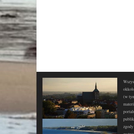
Wszyst
okkolo
(w tym
materi
portal
publi
zgody 
zastrz