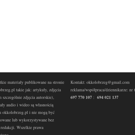
kie materiały publikowane na stronie
Kontakt: okkolobrzeg@gmail.com
brzeg.pl takie jak: artykuły, zdjęcia
reklama/współpraca/dziennikarze: nr t
697 770 107
694 021 137
 szczególnie zdjęcia autorskie),
:
ały audio i wideo są własnością
u okkolobrzeg.pl i nie mogą być
kowane lub wykorzystywane bez
redakcji. Wszelkie prawa
eżone.