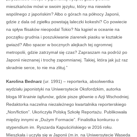
mieszkańców mówi w swoim języku, który ma niewiele
wspólnego z japońskim? Albo o górach na północy Japonii,
gdzie z dala od zgiełku powstają laleczki kokeshi? Co powiecie
na spływ flisaków nieopodal Tokio? Na kąpiel w oceanie na
początku grudnia i poszukiwanie ziarenek piasku w kształcie
gwiazd? Albo spacer w bocznych alejkach tej ogromnej
metropolii, gdzie zatrzymał się czas? Zapraszam na podróż po
Japonii nieznanej i trochę zapomnianej. Takiej, która jak już raz
skradnie serce, to nie ma zlituj.”
Karolina Bednarz
(ur. 1991) – reporterka, absolwentka
wydziału japonistyki na Uniwersytecie Oksfordzkim, autorka
bloga
W krainie tajfunów
, gdzie pisze głównie o Azji Wschodniej.
Redaktorka naczelna niezależnego kwartalnika reporterskiego
„Non/fiction”. Ukończyła Polską Szkołę Reportażu. Publikowała
między innymi w „Dużym Formacie”. Finalistka konkursu o
stypendium im. Ryszarda Kapuścińskiego w 2016 roku.
Mieszkała i uczyła się w Japonii (m.in. na Uniwersytecie Waseda