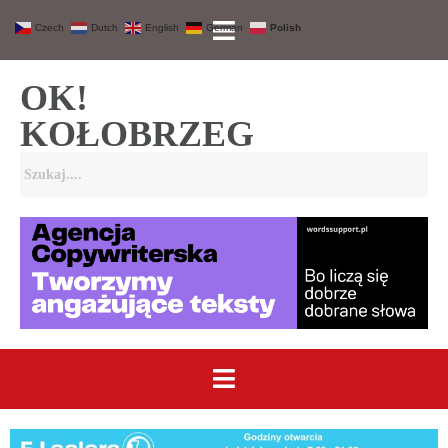
Czech
Dutch
English
German
Polish
OK!
KOŁOBRZEG