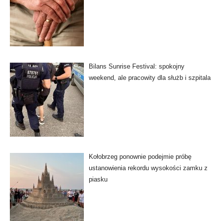
Bilans Sunrise Festival: spokojny
weekend, ale pracowity dla służb i szpitala
Kołobrzeg ponownie podejmie próbę
ustanowienia rekordu wysokości zamku z
piasku