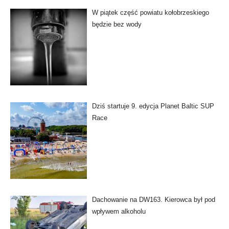
W piątek część powiatu kołobrzeskiego
będzie bez wody
Dziś startuje 9. edycja Planet Baltic SUP
Race
Dachowanie na DW163. Kierowca był pod
wpływem alkoholu