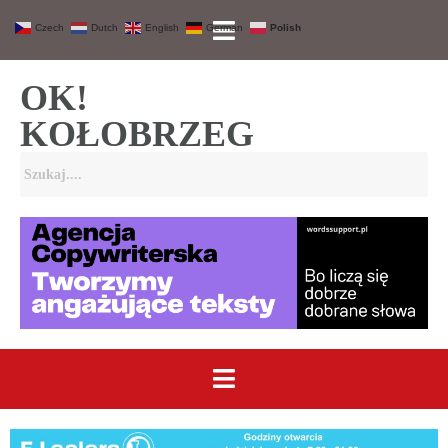
Czech
Dutch
English
German
Polish
OK!
KOŁOBRZEG