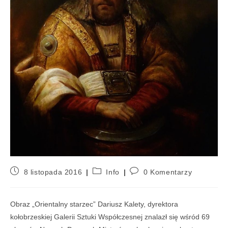
8 listopada 2016
Info
0 Komentarzy
Obraz „Orientalny starzec” Dariusz Kalety, dyrektora
kołobrzeskiej Galerii Sztuki Współczesnej znalazł się wśród 69