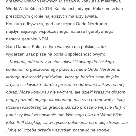
obrazów Nowych Dawnych Mistrzów w konkursie malarstwa
World Wide Kitsch 2016. Kaleta jest jedynym Polakiem w tym
prestiżowym gronie najlepszych malarzy świata.
Konkurs odbywa się pod auspicjami Odda Nerdruma –
najsłynniejszego współczesnego malarza figuratywnego i
nestora gatunku NDM.
Sam Dariusz Kaleta o tym ważnym dla polskiej sztuki
wydarzeniu tak pisze na portalu społecznościowym:
–
Kochani, mój obraz został zakwalifikowany do ścisłego
konkursu, organizowanego przez uczniów Odda Nerdruma,
którego twórczość podziwiam, którego bardzo szanuję jako
artystę i człowieka. Bardzo proszę o oddawanie laików na mój
obraz. Może konkursu nie wygram, ale dzięki Waszym głosom
mogę poznać mojego ukochanego mistrza i promować sztukę
Polską i Kołobrzeg za granicą. Bardzo proszę o wejście (!!!!) w
poniższy link i zostawienie tam Waszego Lika na World Wide
Kitsh !!!!!! Dziękuję za wszystkie polubienia na mojej stronie, ale
„lubię to” trzeba przede wszystkim zostawić na stronie