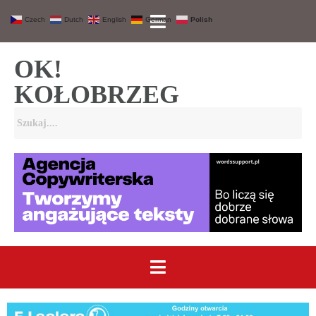
Czech
Dutch
English
German
Polish
OK!
KOŁOBRZEG