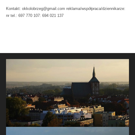
Kontakt: okkolobrzeg@gmail.com reklama/współpraca/dziennikarze:
nr tel.: 697 770 107: 694 021 137