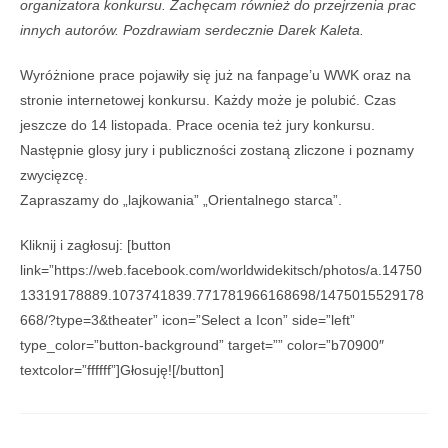
organizatora konkursu. Zachęcam również do przejrzenia prac
innych autorów. Pozdrawiam serdecznie Darek Kaleta.
Wyróżnione prace pojawiły się już na fanpage’u WWK oraz na
stronie internetowej konkursu. Każdy może je polubić. Czas
jeszcze do 14 listopada. Prace ocenia też jury konkursu.
Następnie glosy jury i publiczności zostaną zliczone i poznamy
zwycięzcę.
Zapraszamy do „lajkowania” „Orientalnego starca”.
Kliknij i zagłosuj: [button
link=”https://web.facebook.com/worldwidekitsch/photos/a.14750
13319178889.1073741839.771781966168698/1475015529178
668/?type=3&theater” icon=”Select a Icon” side=”left”
type_color=”button-background” target=”” color=”b70900″
textcolor=”ffffff”]Głosuję![/button]