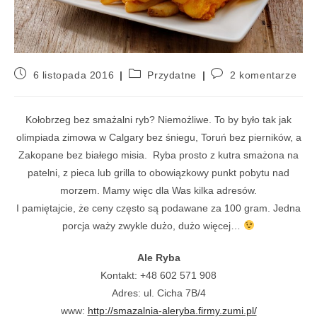
6 listopada 2016
Przydatne
2 komentarze
Kołobrzeg bez smażalni ryb? Niemożliwe. To by było tak jak
olimpiada zimowa w Calgary bez śniegu, Toruń bez pierników, a
Zakopane bez białego misia. Ryba prosto z kutra smażona na
patelni, z pieca lub grilla to obowiązkowy punkt pobytu nad
morzem. Mamy więc dla Was kilka adresów.
I pamiętajcie, że ceny często są podawane za 100 gram. Jedna
porcja waży zwykle dużo, dużo więcej…
Ale Ryba
Kontakt: +48 602 571 908
Adres: ul. Cicha 7B/4
www:
http://smazalnia-aleryba.firmy.zumi.pl/