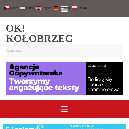
Czech
Dutch
English
German
Polish
OK!
KOŁOBRZEG