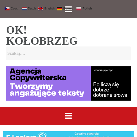
Czech
Dutch
English
German
Polish
OK!
KOŁOBRZEG