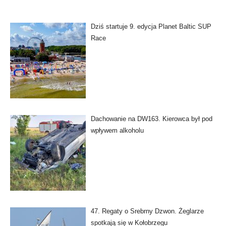
Dziś startuje 9. edycja Planet Baltic SUP
Race
Dachowanie na DW163. Kierowca był pod
wpływem alkoholu
47. Regaty o Srebrny Dzwon. Żeglarze
spotkają się w Kołobrzegu