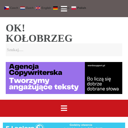
Czech
Dutch
English
German
Polish
OK!
KOŁOBRZEG