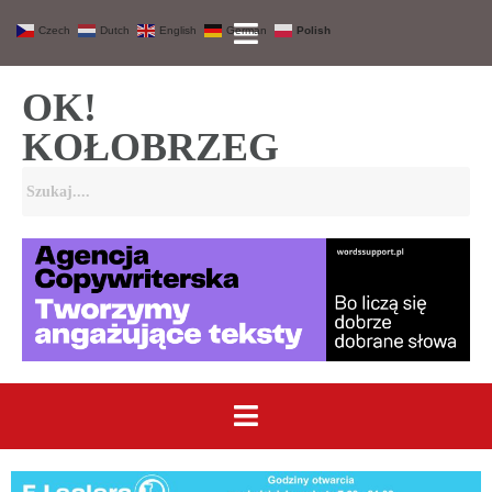
Czech
Dutch
English
German
Polish
OK!
KOŁOBRZEG