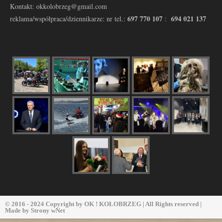
Kontakt: okkolobrzeg@gmail.com
697 770 107
694 021 137
reklama/współpraca/dziennikarze: nr tel.:
:
© 2016 - 2024 Copyright by
OK ! KOŁOBRZEG
| All Rights reserved |
Made by
Strony wNet