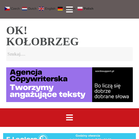
Czech
Dutch
English
German
Polish
OK!
KOŁOBRZEG