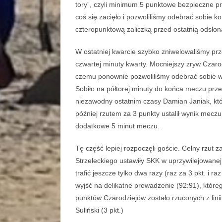
tory”, czyli minimum 5 punktowe bezpieczne pro
coś się zacięło i pozwoliliśmy odebrać sobie 
czteropunktową zaliczką przed ostatnią odsłon
W ostatniej kwarcie szybko zniwelowaliśmy prz
czwartej minuty kwarty. Mocniejszy zryw Czaro
czemu ponownie pozwoliliśmy odebrać sobie 
Sobiło na półtorej minuty do końca meczu pr
niezawodny ostatnim czasy Damian Janiak, któ
później rzutem za 3 punkty ustalił wynik mecz
dodatkowe 5 minut meczu.
Tę część lepiej rozpoczęli goście. Celny rzut 
Strzeleckiego ustawiły SKK w uprzywilejowanej
trafić jeszcze tylko dwa razy (raz za 3 pkt. i 
wyjść na delikatne prowadzenie (92:91), któreg
punktów Czarodziejów zostało rzuconych z linii 
Suliński (3 pkt.)