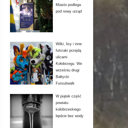
Miasto podlega
pod nowy urząd
Wilki, lisy i inne
futrzaki przejdą
ulicami
Kołobrzegu. We
wrześniu drugi
Bałtycki
Fursuitwalk
W piątek część
powiatu
kołobrzeskiego
będzie bez wody