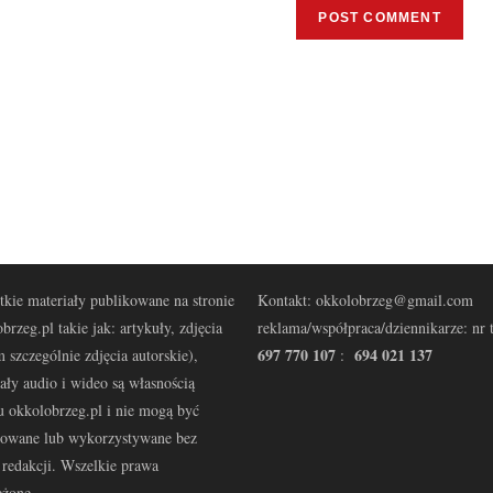
kie materiały publikowane na stronie
Kontakt: okkolobrzeg@gmail.com
brzeg.pl takie jak: artykuły, zdjęcia
reklama/współpraca/dziennikarze: nr t
697 770 107
694 021 137
 szczególnie zdjęcia autorskie),
:
ały audio i wideo są własnością
u okkolobrzeg.pl i nie mogą być
kowane lub wykorzystywane bez
redakcji. Wszelkie prawa
eżone.