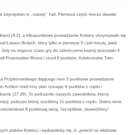
jne zwycięstwo w ,,naszej” hali. Pierwsza część meczu dawała
tami (9:2), a kilkupunktowe prowadzenie Kotwicy utrzymywało się
ał Łukasz Bodych, który tylko w pierwsze 5 i pół minuty, jakie
ów. Gdy na zegarze czasu gry do zakończenia kwarty pozostało 4
edł Przemysław Wrona i rzucił 8 punktów. Kołobrzeskie Twin
ryka Przyborowskiego dającego nam 5 punktowe prowadzenie
em Królem mieli inny plan rzucając 6 punktów z rzędu i
nie (27:28). To podrażniło naszych zawodników, którzy
acji, podczas której rzuciliśmy 11 punktów z rzędu. Dobra seria
przeciwnikowi 8 punktową serią. Szczęśliwie „dowieźliśmy”
zych ataków Kotwicy i wydawałoby się, iż „powrót na właściwe