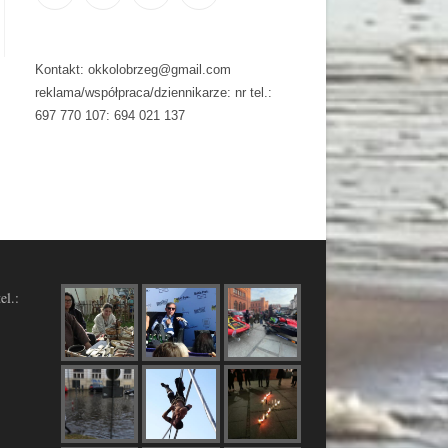
Kontakt: okkolobrzeg@gmail.com
reklama/współpraca/dziennikarze: nr tel.:
697 770 107: 694 021 137
el.: