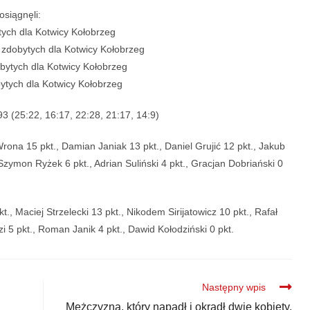
siągnęli:
tych dla Kotwicy Kołobrzeg
 zdobytych dla Kotwicy Kołobrzeg
ytych dla Kotwicy Kołobrzeg
ytych dla Kotwicy Kołobrzeg
3 (25:22, 16:17, 22:28, 21:17, 14:9)
ona 15 pkt., Damian Janiak 13 pkt., Daniel Grujić 12 pkt., Jakub
Szymon Ryżek 6 pkt., Adrian Suliński 4 pkt., Gracjan Dobriański 0
t., Maciej Strzelecki 13 pkt., Nikodem Sirijatowicz 10 pkt., Rafał
zi 5 pkt., Roman Janik 4 pkt., Dawid Kołodziński 0 pkt.
Następny wpis
Mężczyzna, który napadł i okradł dwie kobiety,