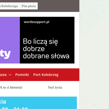
u Kołobrzegu
Psia plaża
zea
Pomniki
Port Kołobrzeg
A to ci historia!
Styl życia