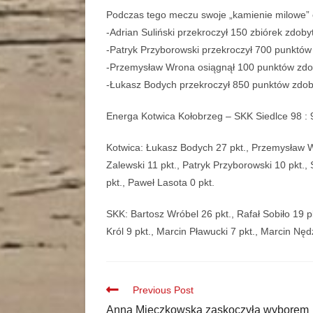
Podczas tego meczu swoje „kamienie milowe” o
-Adrian Suliński przekroczył 150 zbiórek zdoby
-Patryk Przyborowski przekroczył 700 punktów
-Przemysław Wrona osiągnął 100 punktów zdob
-Łukasz Bodych przekroczył 850 punktów zdob
Energa Kotwica Kołobrzeg – SKK Siedlce 98 : 9
Kotwica: Łukasz Bodych 27 pkt., Przemysław Wr
Zalewski 11 pkt., Patryk Przyborowski 10 pkt., 
pkt., Paweł Lasota 0 pkt.
SKK: Bartosz Wróbel 26 pkt., Rafał Sobiło 19 pk
Król 9 pkt., Marcin Pławucki 7 pkt., Marcin Nęd
Previous Post
Anna Mieczkowska zaskoczyła wyborem