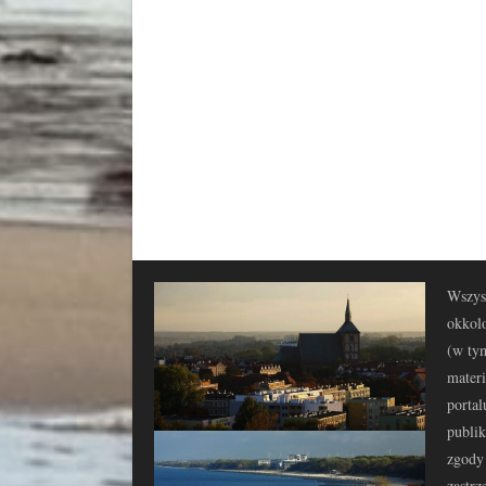
Wszyst
okkolo
(w tym
materi
portal
publi
zgody 
zastrz