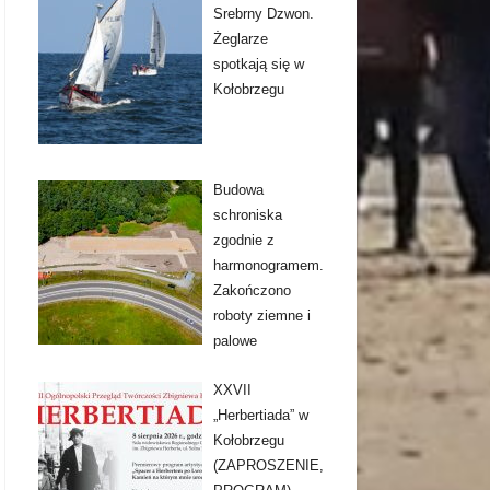
Srebrny Dzwon.
Żeglarze
spotkają się w
Kołobrzegu
Budowa
schroniska
zgodnie z
harmonogramem.
Zakończono
roboty ziemne i
palowe
XXVII
„Herbertiada” w
Kołobrzegu
(ZAPROSZENIE,