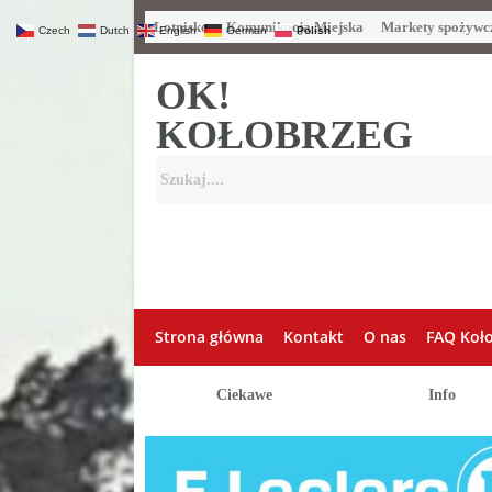
Lotnisko
Komunikacja Miejska
Markety spożywc
Czech
Dutch
English
German
Polish
OK!
KOŁOBRZEG
Strona główna
Kontakt
O nas
FAQ Koł
Ciekawe
Info