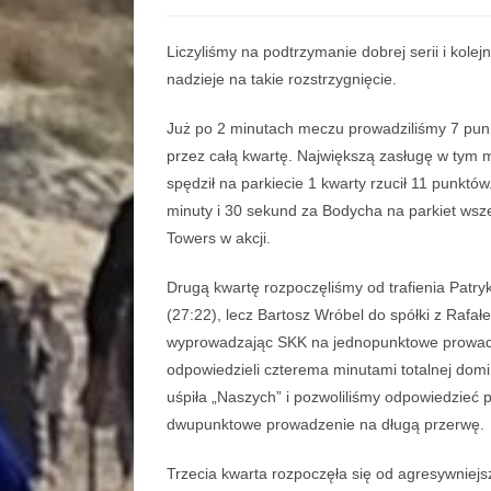
Liczyliśmy na podtrzymanie dobrej serii i kole
nadzieje na takie rozstrzygnięcie.
Już po 2 minutach meczu prowadziliśmy 7 punk
przez całą kwartę. Największą zasługę w tym mi
spędził na parkiecie 1 kwarty rzucił 11 punkt
minuty i 30 sekund za Bodycha na parkiet wsz
Towers w akcji.
Drugą kwartę rozpoczęliśmy od trafienia Pat
(27:22), lecz Bartosz Wróbel do spółki z Rafał
wyprowadzając SKK na jednopunktowe prowadze
odpowiedzieli czterema minutami totalnej domin
uśpiła „Naszych” i pozwoliliśmy odpowiedzieć 
dwupunktowe prowadzenie na długą przerwę.
Trzecia kwarta rozpoczęła się od agresywniejs