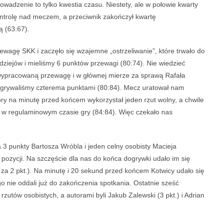
wadzenie to tylko kwestia czasu. Niestety, ale w połowie kwarty
kontrolę nad meczem, a przeciwnik zakończył kwartę
ą (63:67).
ewagę SKK i zaczęło się wzajemne „ostrzeliwanie”, które trwało do
dziejów i mieliśmy 6 punktów przewagi (80:74). Nie wiedzieć
wypracowaną przewagę i w głównej mierze za sprawą Rafała
zegrywaliśmy czterema punktami (80:84). Mecz uratował nam
ry na minutę przed końcem wykorzystał jeden rzut wolny, a chwile
u w regulaminowym czasie gry (84:84). Więc czekało nas
za 3 punkty Bartosza Wróbla i jeden celny osobisty Macieja
 pozycji. Na szczęście dla nas do końca dogrywki udało im się
raz za 2 pkt.). Na minutę i 20 sekund przed końcem Kotwicy udało się
o nie oddali już do zakończenia spotkania. Ostatnie sześć
rzutów osobistych, a autorami byli Jakub Zalewski (3 pkt.) i Adrian