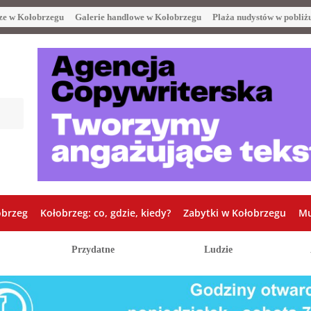
ze w Kołobrzegu
Galerie handlowe w Kołobrzegu
Plaża nudystów w pobliż
obrzeg
Kołobrzeg: co, gdzie, kiedy?
Zabytki w Kołobrzegu
Mu
Przydatne
Ludzie