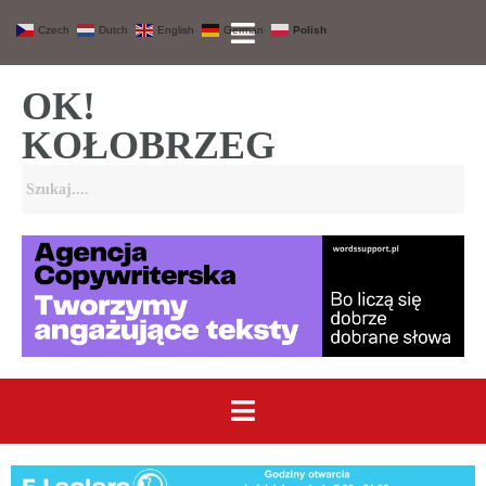
Czech
Dutch
English
German
Polish
OK!
KOŁOBRZEG