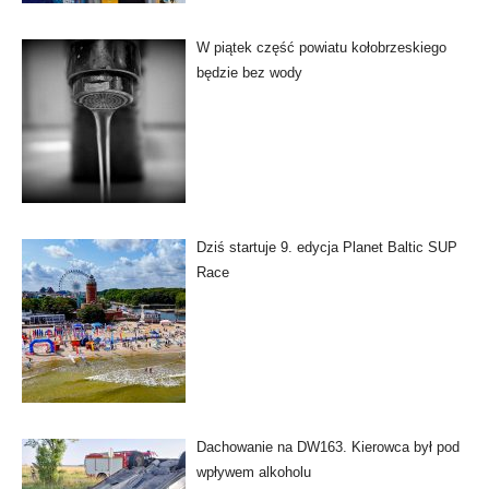
W piątek część powiatu kołobrzeskiego
będzie bez wody
Dziś startuje 9. edycja Planet Baltic SUP
Race
Dachowanie na DW163. Kierowca był pod
wpływem alkoholu