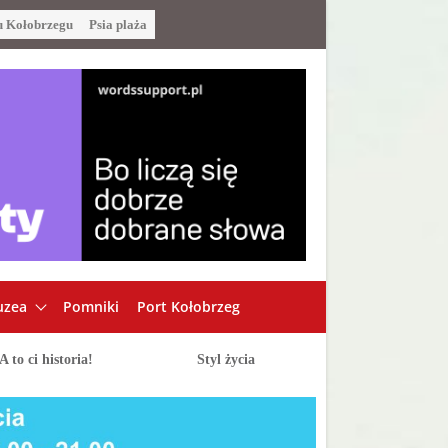
u Kołobrzegu
Psia plaża
zea
Pomniki
Port Kołobrzeg
A to ci historia!
Styl życia