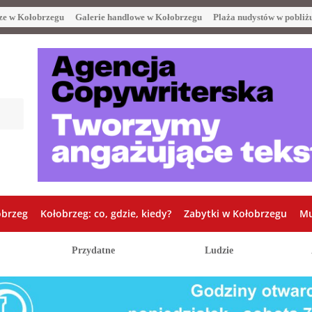
ze w Kołobrzegu
Galerie handlowe w Kołobrzegu
Plaża nudystów w pobliż
obrzeg
Kołobrzeg: co, gdzie, kiedy?
Zabytki w Kołobrzegu
Mu
Przydatne
Ludzie