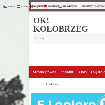
Lotnisko
Komunikacja Miejska
Markety spożywc
Czech
Dutch
English
German
Polish
OK!
KOŁOBRZEG
Strona główna
Kontakt
O nas
FAQ Koł
Ciekawe
Info