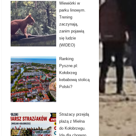
Wiewiórki w
parku linowym.
Trening
zaczynają,
zanim pojawią
się ludzie
(WIDEO)
Ranking
Pyszne.pl:
Kołobrzeg
kebabową stolicą
Polski?
Strażacy przejdą
plażą z Mielna
do Kołobrzegu.
Idą dla chorego