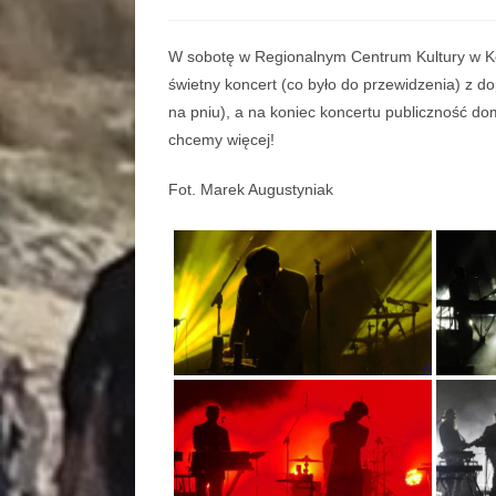
W sobotę w Regionalnym Centrum Kultury w Ko
świetny koncert (co było do przewidzenia) z do
na pniu), a na koniec koncertu publiczność dom
chcemy więcej!
Fot. Marek Augustyniak