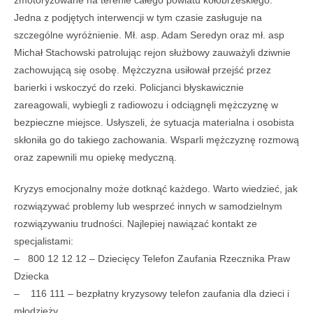
zmotoryzowane na terenie całego powiatu kołobrzeskiego.
Jedna z podjętych interwencji w tym czasie zasługuje na
szczególne wyróżnienie. Mł. asp. Adam Seredyn oraz mł. asp
Michał Stachowski patrolując rejon służbowy zauważyli dziwnie
zachowującą się osobę. Mężczyzna usiłował przejść przez
barierki i wskoczyć do rzeki. Policjanci błyskawicznie
zareagowali, wybiegli z radiowozu i odciągnęli mężczyznę w
bezpieczne miejsce. Usłyszeli, że sytuacja materialna i osobista
skłoniła go do takiego zachowania. Wsparli mężczyznę rozmową
oraz zapewnili mu opiekę medyczną.
Kryzys emocjonalny może dotknąć każdego. Warto wiedzieć, jak
rozwiązywać problemy lub wesprzeć innych w samodzielnym
rozwiązywaniu trudności. Najlepiej nawiązać kontakt ze
specjalistami:
– 800 12 12 12 – Dziecięcy Telefon Zaufania Rzecznika Praw
Dziecka
– 116 111 – bezpłatny kryzysowy telefon zaufania dla dzieci i
młodzieży