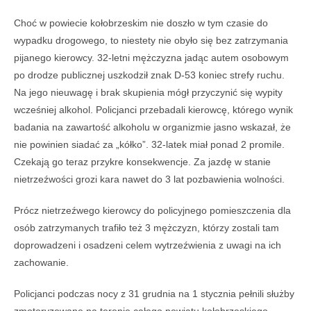
Choć w powiecie kołobrzeskim nie doszło w tym czasie do
wypadku drogowego, to niestety nie obyło się bez zatrzymania
pijanego kierowcy. 32-letni mężczyzna jadąc autem osobowym
po drodze publicznej uszkodził znak D-53 koniec strefy ruchu.
Na jego nieuwagę i brak skupienia mógł przyczynić się wypity
wcześniej alkohol. Policjanci przebadali kierowcę, którego wynik
badania na zawartość alkoholu w organizmie jasno wskazał, że
nie powinien siadać za „kółko”. 32-latek miał ponad 2 promile.
Czekają go teraz przykre konsekwencje. Za jazdę w stanie
nietrzeźwości grozi kara nawet do 3 lat pozbawienia wolności.
Prócz nietrzeźwego kierowcy do policyjnego pomieszczenia dla
osób zatrzymanych trafiło też 3 mężczyzn, którzy zostali tam
doprowadzeni i osadzeni celem wytrzeźwienia z uwagi na ich
zachowanie.
Policjanci podczas nocy z 31 grudnia na 1 stycznia pełnili służby