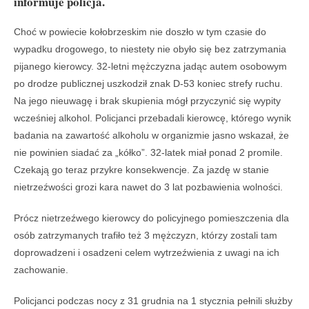
informuje policja.
Choć w powiecie kołobrzeskim nie doszło w tym czasie do
wypadku drogowego, to niestety nie obyło się bez zatrzymania
pijanego kierowcy. 32-letni mężczyzna jadąc autem osobowym
po drodze publicznej uszkodził znak D-53 koniec strefy ruchu.
Na jego nieuwagę i brak skupienia mógł przyczynić się wypity
wcześniej alkohol. Policjanci przebadali kierowcę, którego wynik
badania na zawartość alkoholu w organizmie jasno wskazał, że
nie powinien siadać za „kółko”. 32-latek miał ponad 2 promile.
Czekają go teraz przykre konsekwencje. Za jazdę w stanie
nietrzeźwości grozi kara nawet do 3 lat pozbawienia wolności.
Prócz nietrzeźwego kierowcy do policyjnego pomieszczenia dla
osób zatrzymanych trafiło też 3 mężczyzn, którzy zostali tam
doprowadzeni i osadzeni celem wytrzeźwienia z uwagi na ich
zachowanie.
Policjanci podczas nocy z 31 grudnia na 1 stycznia pełnili służby