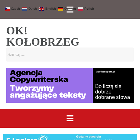
Czech
Dutch
English
German
Polish
OK!
KOŁOBRZEG