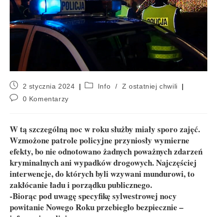
2 stycznia 2024
Info
/
Z ostatniej chwili
0 Komentarzy
W tą szczególną noc w roku służby miały sporo zajęć.
Wzmożone patrole policyjne przyniosły wymierne
efekty, bo nie odnotowano żadnych poważnych zdarzeń
kryminalnych ani wypadków drogowych. Najczęściej
interwencje, do których byli wzywani mundurowi, to
zakłócanie ładu i porządku publicznego.
-Biorąc pod uwagę specyfikę sylwestrowej nocy
powitanie Nowego Roku przebiegło bezpiecznie –