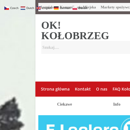
Lotnisko
Komunikacja Miejska
Markety spożywc
Czech
Dutch
English
German
Polish
OK!
KOŁOBRZEG
Strona główna
Kontakt
O nas
FAQ Koł
Ciekawe
Info