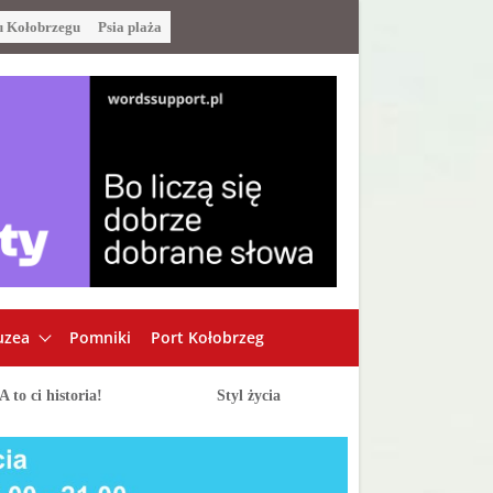
u Kołobrzegu
Psia plaża
zea
Pomniki
Port Kołobrzeg
A to ci historia!
Styl życia