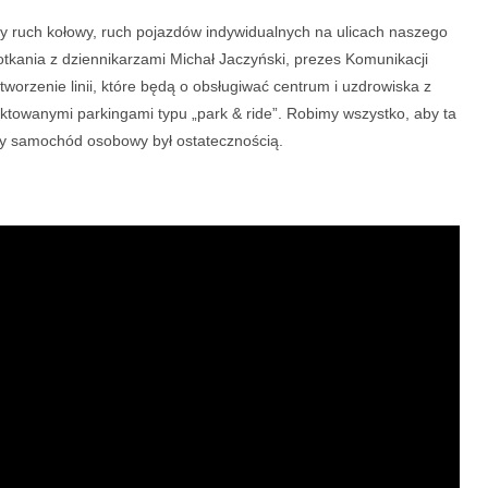
y ruch kołowy, ruch pojazdów indywidualnych na ulicach naszego
otkania z dziennikarzami Michał Jaczyński, prezes Komunikacji
tworzenie linii, które będą o obsługiwać centrum i uzdrowiska z
towanymi parkingami typu „park & ride”. Robimy wszystko, aby ta
 by samochód osobowy był ostatecznością.