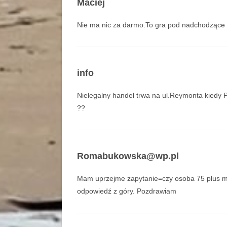
Maciej
Nie ma nic za darmo.To gra pod nadchodzące 
info
Nielegalny handel trwa na ul.Reymonta kiedy P
??
Romabukowska@wp.pl
Mam uprzejme zapytanie=czy osoba 75 plus 
odpowiedź z góry. Pozdrawiam