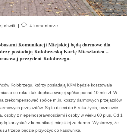
j chwili
4 komentarze
obusami Komunikacji Miejskiej będą darmowe dla
órzy posiadają Kołobrzeską Kartę Mieszkańca –
 prasowej prezydent Kołobrzegu.
ńców Kołobrzegu, którzy posiadają KKM będzie kosztowała
miasto co roku i tak dopłaca swojej spółce ponad 10 mln zł. W
ta ma zrekompensować spółce m.in. koszty darmowych przejazdów
darmowych przejazdów. Są to dzieci do 6 roku życia, uczniowie
a, osoby z niepełnosprawnościami i osoby w wieku 60 plus. Od 1
dą korzystać z komunikacji miejskiej za darmo. Wystarczy, że
busu trzeba będzie przyłożyć do kasownika.