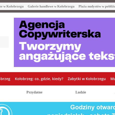
ze w Kołobrzegu
Galerie handlowe w Kołobrzegu
Plaża nudystów w pobliż
obrzeg
Kołobrzeg: co, gdzie, kiedy?
Zabytki w Kołobrzegu
Mu
Przydatne
Ludzie