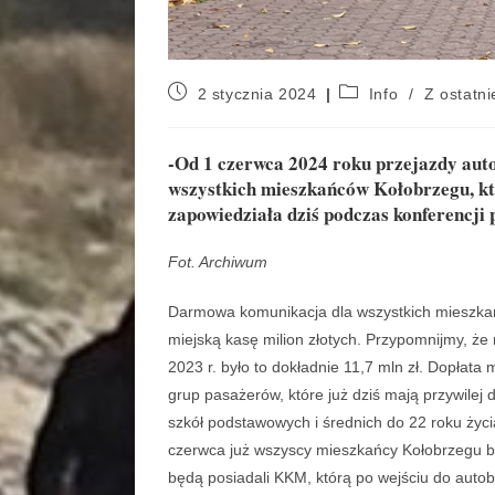
2 stycznia 2024
Info
/
Z ostatnie
-Od 1 czerwca 2024 roku przejazdy aut
wszystkich mieszkańców Kołobrzegu, kt
zapowiedziała dziś podczas konferencji
Fot. Archiwum
Darmowa komunikacja dla wszystkich mieszka
miejską kasę milion złotych. Przypomnijmy, że 
2023 r. było to dokładnie 11,7 mln zł. Dopła
grup pasażerów, które już dziś mają przywilej 
szkół podstawowych i średnich do 22 roku życi
czerwca już wszyscy mieszkańcy Kołobrzegu bę
będą posiadali KKM, którą po wejściu do auto