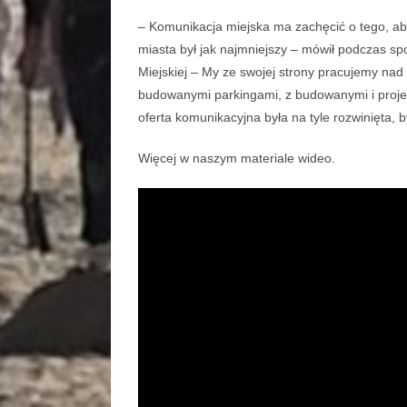
– Komunikacja miejska ma zachęcić o tego, ab
miasta był jak najmniejszy – mówił podczas sp
Miejskiej – My ze swojej strony pracujemy nad 
budowanymi parkingami, z budowanymi i projek
oferta komunikacyjna była na tyle rozwinięta,
Więcej w naszym materiale wideo.