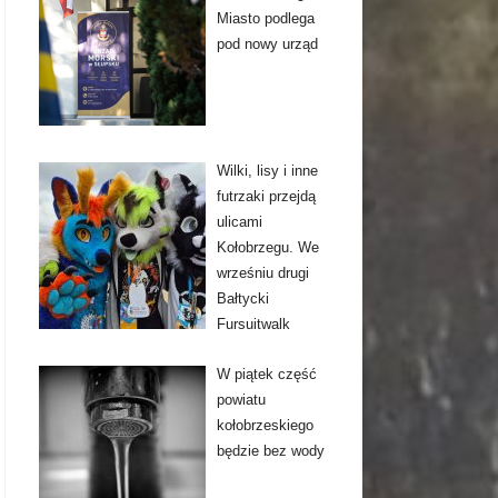
Miasto podlega
pod nowy urząd
Wilki, lisy i inne
futrzaki przejdą
ulicami
Kołobrzegu. We
wrześniu drugi
Bałtycki
Fursuitwalk
W piątek część
powiatu
kołobrzeskiego
będzie bez wody