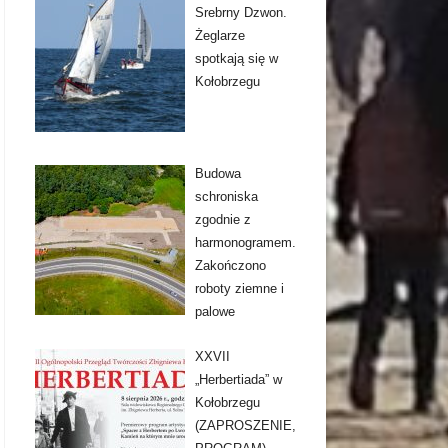
Srebrny Dzwon.
Żeglarze
spotkają się w
Kołobrzegu
Budowa
schroniska
zgodnie z
harmonogramem.
Zakończono
roboty ziemne i
palowe
XXVII
„Herbertiada” w
Kołobrzegu
(ZAPROSZENIE,