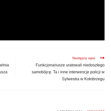
Następny wpis
elnia
Funkcjonariusze uratowali niedoszłego
usza
samobójcę. Ta i inne interwencje policji w
Sylwestra w Kołobrzegu