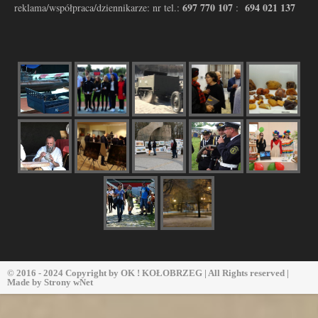
697 770 107
694 021 137
reklama/współpraca/dziennikarze: nr tel.:
:
© 2016 - 2024 Copyright by
OK ! KOŁOBRZEG
| All Rights reserved |
Made by
Strony wNet