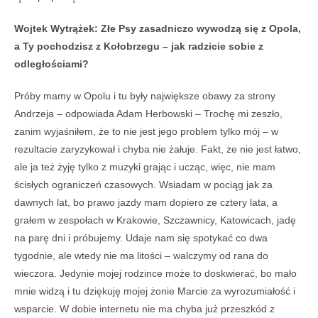
Wojtek Wytrążek: Złe Psy zasadniczo wywodzą się z Opola,
a Ty pochodzisz z Kołobrzegu – jak radzicie sobie z
odległościami?
Próby mamy w Opolu i tu były największe obawy za strony
Andrzeja – odpowiada Adam Herbowski – Trochę mi zeszło,
zanim wyjaśniłem, że to nie jest jego problem tylko mój – w
rezultacie zaryzykował i chyba nie żałuje. Fakt, że nie jest łatwo,
ale ja też żyję tylko z muzyki grając i ucząc, więc, nie mam
ścisłych ograniczeń czasowych. Wsiadam w pociąg jak za
dawnych lat, bo prawo jazdy mam dopiero ze cztery lata, a
grałem w zespołach w Krakowie, Szczawnicy, Katowicach, jadę
na parę dni i próbujemy. Udaje nam się spotykać co dwa
tygodnie, ale wtedy nie ma litości – walczymy od rana do
wieczora. Jedynie mojej rodzince może to doskwierać, bo mało
mnie widzą i tu dziękuję mojej żonie Marcie za wyrozumiałość i
wsparcie. W dobie internetu nie ma chyba już przeszkód z