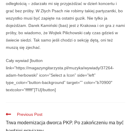
odległością – zdarzało mi się przyjeżdżać w dzień koncertu i
grać bez próby. W Złych Psach nie robimy takiej partyzantki, bo
wszystko musi być zapięte na ostatni guzik. Nie tylko ja
dojeżdżam. Darek Kamiński (bas) jest z Krakowa i on gra z nami
próby, bo wiadomo, że Wojtek Pilichowski cały czas gdzieś w
świecie siedzi. Tak samo jeśli chodzi o sekcję dętą, oni też
muszą się zjechać.
Cały wywiad [button
link=”https://magazyngitarzysta.pl/muzyka/wywiady/37264-
adam-herbowski” icon=”Select a Icon” side=”left”
type_color=”button-background” target=”” color=”b70900″
textcolor=”ffffff”]TU[/button]
Previous Post
Trwa modernizacja dworca PKP. Po zakończeniu ma być
bardziej przyjazny