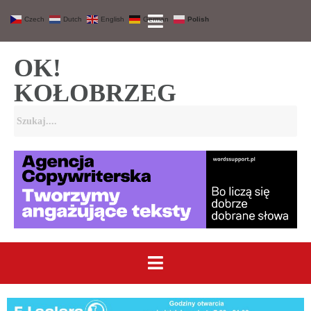
Czech
Dutch
English
German
Polish
OK!
KOŁOBRZEG