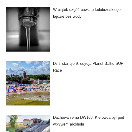
W piątek część powiatu kołobrzeskiego
będzie bez wody
Dziś startuje 9. edycja Planet Baltic SUP
Race
Dachowanie na DW163. Kierowca był pod
wpływem alkoholu