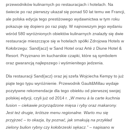
przewodników kulinarnych po restauracjach i hotelach. Na
świecie po raz pierwszy ukazał się ponad 50 lat temu we Francji,
ale polska edycja tego prestiżowego wydawnictwa w tym roku
pokazuje się dopiero po raz piąty. W najnowszym jego wydaniu
wśród 580 wyróżnionych obiektów kulinarnych znalazły się dwie
restauracje mieszczące się w hotelach spółki Zdrojowa Hotels w
Kołobrzegu: Sand{acz} w Sand Hotel
oraz Arté z Diune Hotel &
Resort. Przyznano im kucharskie czapki, które są symbolem
oraz gwarancją najlepszego i wyśmienitego jedzenia.
Dla restauracji Sand{acz} oraz jej szefa Wojciecha Kempy to już
piąte tego typu wyróżnienie. Przewodnik Gault&Millau wydaje
pozytywne rekomendacje dla tego obiektu od pierwszej swojej
polskiej edycji, czyli już od 2014 r. „
W menu à la carte kuchnia
fusion – ciekawie przyrządzone mięsa i ryby oraz makarony.
Jest też drugie, krótsze menu regionalne. Warto mu się
przyjrzeć – to okazja, by poznać, jak smakują na przykład
zielony bulion rybny czy kołobrzeski sękacz.”
– napisano w