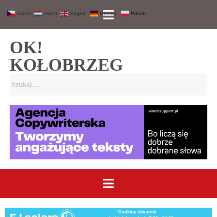
Czech
Dutch
English
German
Polish
OK!
KOŁOBRZEG