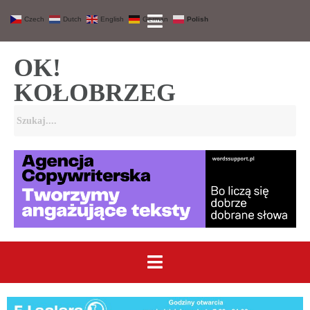
Czech
Dutch
English
German
Polish
OK!
KOŁOBRZEG